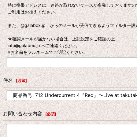
特に携帯アドレスは、連絡が取れないケースが多発しておりますの
ご利用はお控えください。
また、@galabox.jp からのメールが受信できるようフィルタ
☆確認メールが届かない場合は、上記設定をご確認の上
info@galabox.jp へご連絡ください。
※お名前をフルネームでご明記ください。
件名
[
必須
]
お問い合わせ内容
[
必須
]