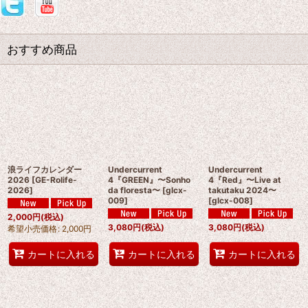
おすすめ商品
浪ライフカレンダー
Undercurrent
Undercurrent
2026
[
GE-Rolife-
4『GREEN』〜Sonho
4『Red』〜Live at
2026
]
da floresta〜
[
glcx-
takutaku 2024〜
009
]
[
glcx-008
]
2,000
円
(税込)
3,080
円
(税込)
3,080
円
(税込)
希望小売価格
:
2,000
円
カートに入れる
カートに入れる
カートに入れる