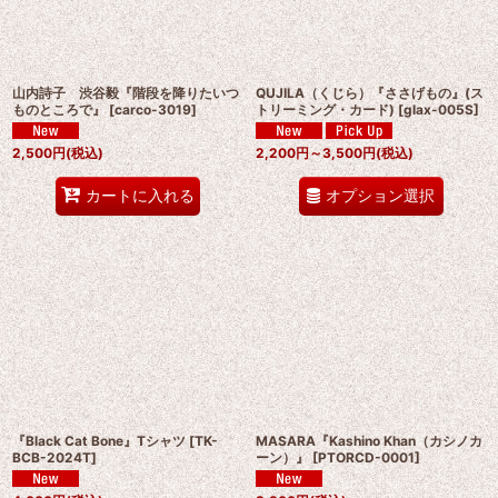
山内詩子 渋谷毅『階段を降りたいつ
QUJILA（くじら）『ささげもの』(ス
ものところで』
[
carco-3019
]
トリーミング・カード)
[
glax-005S
]
2,500
円
(税込)
2,200
円
～3,500
円
(税込)
オプション選択
カートに入れる
『Black Cat Bone』Tシャツ
[
TK-
MASARA『Kashino Khan（カシノカ
BCB-2024T
]
ーン）』
[
PTORCD-0001
]