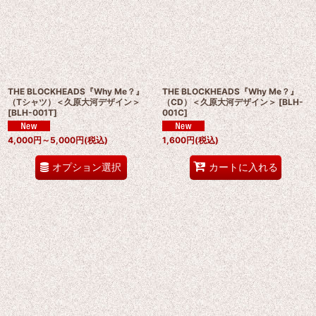
THE BLOCKHEADS『Why Me？』
THE BLOCKHEADS『Why Me？』
（Tシャツ）＜久原大河デザイン＞
（CD）＜久原大河デザイン＞
[
BLH-
[
BLH-001T
]
001C
]
4,000
円
～5,000
円
(税込)
1,600
円
(税込)
オプション選択
カートに入れる