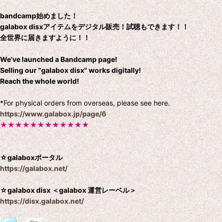
bandcamp始めました！
galabox disxアイテムをデジタル販売！試聴もできます！！
全世界に届きますように！！
We've launched a Bandcamp page!
Selling our "galabox disx" works digitally!
Reach the whole world!
*For physical orders from overseas, please see here.
https://www.galabox.jp/page/6
★★★★★★★★★★★★
☆galaboxポータル
https://galabox.net/
☆galabox disx ＜galabox 運営レーベル＞
https://disx.galabox.net/