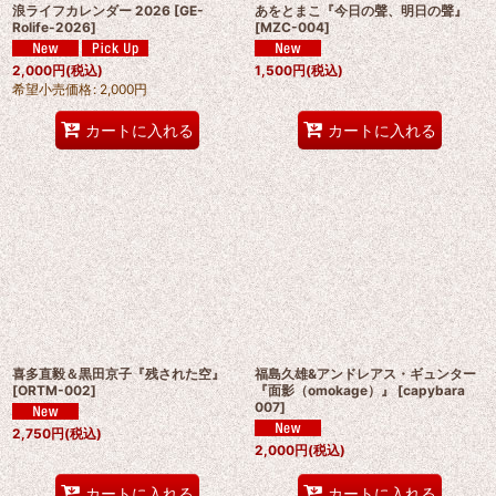
浪ライフカレンダー 2026
[
GE-
あをとまこ『今日の聲、明日の聲』
Rolife-2026
]
[
MZC-004
]
2,000
円
(税込)
1,500
円
(税込)
希望小売価格
:
2,000
円
カートに入れる
カートに入れる
喜多直毅＆黒田京子『残された空』
福島久雄&アンドレアス・ギュンター
[
ORTM-002
]
『面影（omokage）』
[
capybara
007
]
2,750
円
(税込)
2,000
円
(税込)
カートに入れる
カートに入れる