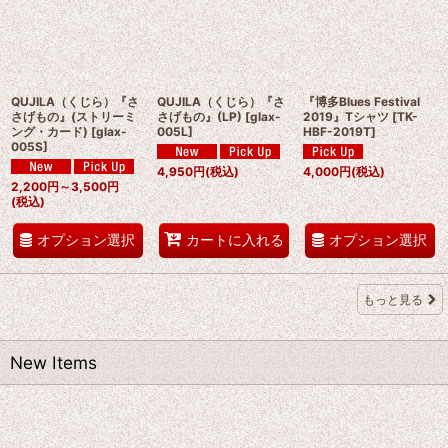
QUJILA（くじら）『さ
QUJILA（くじら）『さ
『博多Blues Festival
さげもの』(ストリーミ
さげもの』(LP)
[
glax-
2019』Tシャツ
[
TK-
ング・カード)
[
glax-
005L
]
HBF-2019T
]
005S
]
4,950
円
(税込)
4,000
円
(税込)
2,200
円
～3,500
円
(税込)
オプション選択
オプション選択
カートに入れる
もっと見る
New Items