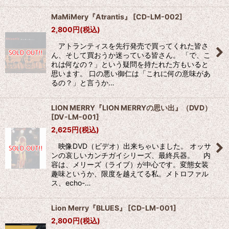
MaMiMery『Atrantis』
[
CD-LM-002
]
2,800
円
(税込)
アトランティスを先行発売で買ってくれた皆さ
ん、そして買おうか迷っている皆さん。 「で、こ
れは何なの？」という疑問を持たれた方もいると
思います。 口の悪い御仁は「これに何の意味があ
るの？」と言うか…
LION MERRY『LION MERRYの思い出』（DVD）
[
DV-LM-001
]
2,625
円
(税込)
映像DVD（ビデオ）出来ちゃいました。 オッサ
ンの哀しいカンチガイシリーズ、最終兵器。 内
容は、メリーズ（ライブ）が中心です。変態女装
趣味というか、限度を越えてる私。メトロファル
ス、echo-…
Lion Merry『BLUES』
[
CD-LM-001
]
2,800
円
(税込)