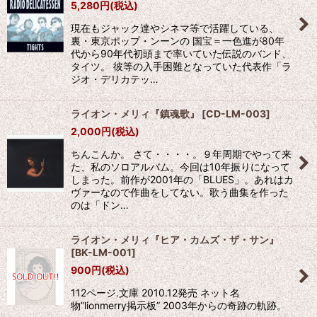
5,280
円
(税込)
絞り込む
現在もジャック達やシネマ等で活躍している、
裏・東京ポップ・ンーンの 国宝＝一色進が80年
代から90年代初頭まで率いていた伝説のバンド、
タイツ。 彼等の入手困難となっていた代表作「ラ
ジオ・デリカテッ…
ライオン・メリィ『鎮魂歌』
[
CD-LM-003
]
2,000
円
(税込)
ちんこんか。 さて・・・・。９年周期でやって来
た、私のソロアルバム。今回は10年振りになって
しまった。前作が2001年の「BLUES」。あれはカ
ヴァーなので作曲をしてない。歌う曲集を作った
のは「ドン…
ライオン・メリィ『ヒア・カムズ・ザ・サン』
[
BK-LM-001
]
900
円
(税込)
112ページ.文庫 2010.12発売 ネット名
物”lionmerry掲示板” 2003年からの奇跡の軌跡。