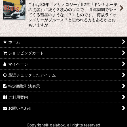
これは83年『メリノロジー』92年『ドンキホーテ
の従者』に続く３枚めのソロで、 ９年周期でやっ
てくる彗星のような（？）ものです。 何故ライオ
ンメリーがブルース？と思われる方もあるかとお
もいますが、…
ホーム
ショッピングカート
マイページ
最近チェックしたアイテム
特定商取引法表示
ご利用案内
お問い合わせ
Copyright© galabox. all rights reserved