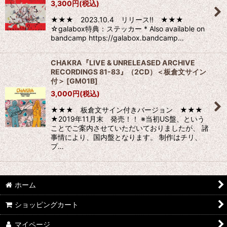
3,300
円
(税込)
★★★ 2023.10.4 リリース!! ★★★
絞り込む
☆galabox特典：ステッカー * Also available on
bandcamp https://galabox.bandcamp…
CHAKRA『LIVE & UNRELEASED ARCHIVE
RECORDINGS 81-83』（2CD）＜板倉文サイン
付＞
[
GM01B
]
3,000
円
(税込)
★★★ 板倉文サイン付きバージョン ★★★
★2019年11月末 発売！！ ※当初US盤、という
ことでご案内させていただいておりましたが、 諸
事情により、国内盤となります。 制作はチリ、
プ…
ホーム
ショッピングカート
マイページ