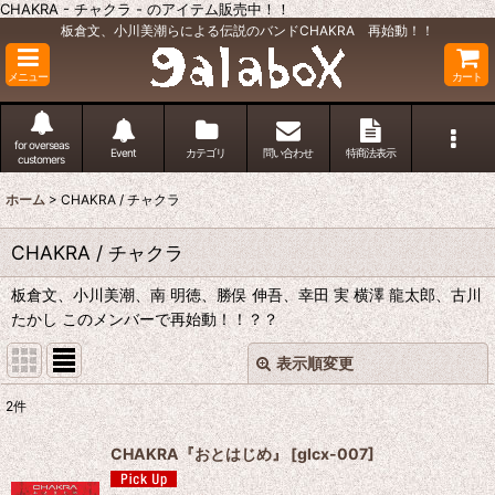
CHAKRA - チャクラ - のアイテム販売中！！
板倉文、小川美潮らによる伝説のバンドCHAKRA 再始動！！
メニュー
カート
for overseas
Event
カテゴリ
問い合わせ
特商法表示
customers
ホーム
>
CHAKRA / チャクラ
CHAKRA / チャクラ
板倉文、小川美潮、南 明徳、勝俣 伸吾、幸田 実 横澤 龍太郎、古川
たかし このメンバーで再始動！！？？
表示順変更
閉じる
2
件
表示数
:
CHAKRA『おとはじめ』
[
glcx-007
]
並び順
: