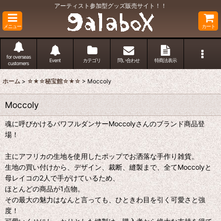
アーティスト参加型グッズ販売サイト！！
メニュー
カート
for overseas
Event
カテゴリ
問い合わせ
特商法表示
customers
ホーム
>
☆★☆秘宝館☆★☆
>
Moccoly
Moccoly
魂に呼びかけるパワフルダンサーMoccolyさんのブランド商品登
場！
主にアフリカの生地を使用したポップでお洒落な手作り雑貨。
生地の買い付けから、デザイン、裁断、縫製まで、全てMoccolyと
母レイコの2人で手がけているため、
ほとんどの商品が1点物。
その最大の魅力はなんと言っても、ひときわ目を引く可愛さと強
度！