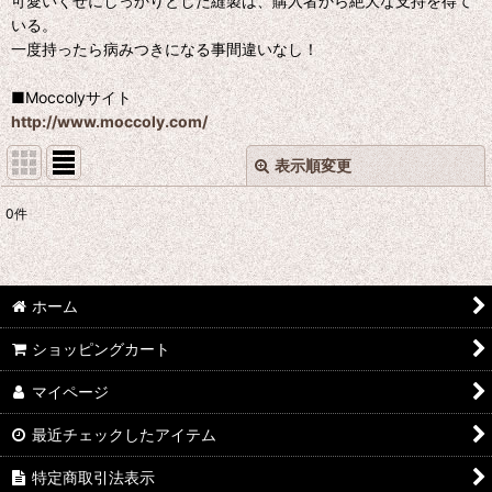
可愛いくせにしっかりとした縫製は、購入者から絶大な支持を得て
いる。
一度持ったら病みつきになる事間違いなし！
■Moccolyサイト
http://www.moccoly.com/
表示順変更
閉じる
0
件
表示数
:
並び順
:
ホーム
絞り込む
ショッピングカート
マイページ
最近チェックしたアイテム
特定商取引法表示