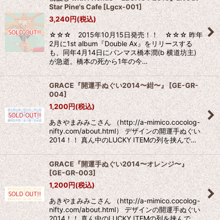
Star Pine's Cafe
[
Lgcx-001
]
3,240
円
(税込)
☆☆☆ 2015年10月15日発売！！ ☆☆☆ 昨年
2月に1st album『Double Ax』をリリースする
も、同年4月14日にバンマス橋本潤(b 横道坊主)
が急逝。橋本の死から1年の今…
GRACE『開運手ぬぐい2014〜紺〜』
[
GE-GR-
004
]
1,200
円
(税込)
あきやまみみこさん （http://a-mimico.cocolog-
nifty.com/about.html） デザインの開運手ぬぐい
2014！！ 真ん中のLUCKY ITEMの列を挟んで…
GRACE『開運手ぬぐい2014〜オレンジ〜』
[
GE-GR-003
]
1,200
円
(税込)
あきやまみみこさん （http://a-mimico.cocolog-
nifty.com/about.html） デザインの開運手ぬぐい
2014！！ 真ん中のLUCKY ITEMの列を挟んで…