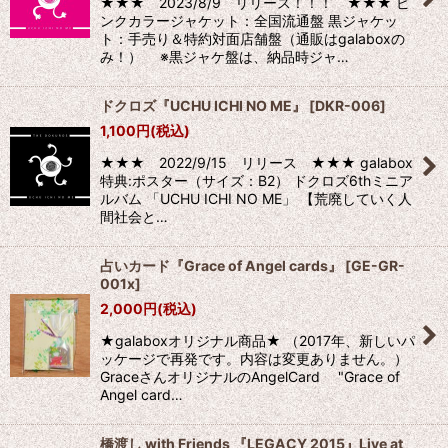
★★★ 2023/8/9 リリース！！！ ★★★ ピ
ンクカラージャケット：全国流通盤 黒ジャケッ
ト：手売り＆特約対面店舗盤（通販はgalaboxの
み！） ※黒ジャケ盤は、納品時ジャ…
ドクロズ『UCHU ICHI NO ME』
[
DKR-006
]
1,100
円
(税込)
★★★ 2022/9/15 リリース ★★★ galabox
特典:ポスター（サイズ：B2） ドクロズ6thミニア
ルバム 「UCHU ICHI NO ME」 【荒廃していく人
間社会と…
占いカード『Grace of Angel cards』
[
GE-GR-
001x
]
2,000
円
(税込)
★galaboxオリジナル商品★ （2017年、新しいパ
ッケージで再発です。内容は変更ありません。）
GraceさんオリジナルのAngelCard "Grace of
Angel card…
橋渡し with Friends 『LEGACY 2015』Live at