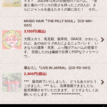
ｈｅｒ 2003年12月21日発売のアルバム。 『音
楽と魂のバランスの良さを持ったこの3人が、さ
らにジャンルを超えたオトの旅に出た！ その…
MUSIC HAIR『THE PILLY SOUL』
[
CD-MH-
001
]
3,150
円
(税込)
大西ユカリ、長見順、柴草玲、GRACE、かわいし
のぶ、あのゆかり の6人によるニュウバンド、 い
きなりの濃厚・充実、ぶっ飛びアルバムの登場で
す。 目指したのは繊細で分厚くPOPなフィリーソ
ウ…
筆おろし『LIVE IN JAPAN』
[
CD-FD-001
]
2,300
円
(税込)
*** 販売終了いたしました。 どうもありがとう
ござました。*** もし、在庫発掘できましたら、
販売再開させていただきます。 どうぞよろしくお
願いいたします。 *****************…