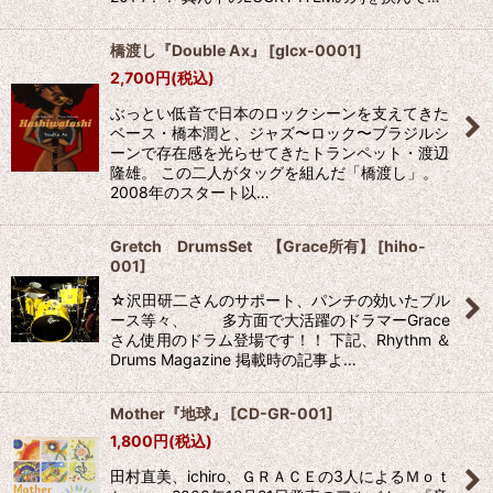
橋渡し『Double Ax』
[
glcx-0001
]
2,700
円
(税込)
ぶっとい低音で日本のロックシーンを支えてきた
ベース・橋本潤と、ジャズ〜ロック〜ブラジルシ
ーンで存在感を光らせてきたトランペット・渡辺
隆雄。 この二人がタッグを組んだ「橋渡し」。
2008年のスタート以…
Gretch DrumsSet 【Grace所有】
[
hiho-
001
]
☆沢田研二さんのサポート、パンチの効いたブル
ース等々、 多方面で大活躍のドラマーGrace
さん使用のドラム登場です！！ 下記、Rhythm ＆
Drums Magazine 掲載時の記事よ…
Mother『地球』
[
CD-GR-001
]
1,800
円
(税込)
田村直美、ichiro、ＧＲＡＣＥの3人によるＭｏｔ