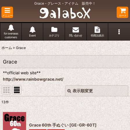
Grace - グレース - アイテム 販売中！
メニュー
カート
for overseas
Event
カテゴリ
問い合わせ
特商法表示
customers
ホーム
>
Grace
Grace
**official web site**
http://www.rainbowgrace.net/
表示順変更
閉じる
13
件
表示数
:
並び順
:
Grace 60th 手ぬぐい
[
GE-GR-60T
]