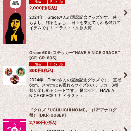
2,000
円
(税込)
絞り込む
2024年 Graceさんの還暦記念グッズです。 使う
もよし、飾るもよし。 日々を支えてくれる強力ア
イテムです！ イラスト：久原大河
Grace 60th ステッカー”HAVE A NICE GRACE.”
[
GE-GR-60S
]
800
円
(税込)
2024年 Graceさんの還暦記念グッズです。 直径
6cm、スマホにも張れるサイズのステッカー3種
類が楽しめるシートです。 是非ゼヒ、HAVE A
NICE GRACE！！ イラスト：…
ドクロズ『UCHU ICHI NO ME』（12"アナログ
盤）
[
DKR-006EP
]
2,750
円
(税込)