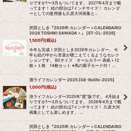
りですが1〜3月もついてます。 2027年4月まで載
ってます！ 絵の部分は7インチサイズ！ カレンダ
ーとしての使用後も久原大河画集と…
沢田としき『2026年 カレンダー＜CALENDARIO
2026 TOSHIKI SAWADA＞』
[
ST-CL-2026
]
1,500
円
(税込)
今年も完成！沢田としき2026年カレンダー。 今
年も絵の中から音楽が聴こえてくるようなセレク
ションです。 B5サイズ オールカラー 表紙＋12
枚＋１枚 14枚セット ※馬の親子カード付！ …
浪ライフカレンダー 2025
[
GE-Rolife-2025
]
1,000
円
(税込)
浪ライフカレンダー2025年"度"版です。 4月始ま
りですが1〜3月もついてます。 2026年4月まで載
ってます！ 絵の部分は7インチサイズ！ 久原大河
画集としても楽しめます。 …
沢田としき『2025年 カレンダー＜CALENDARIO