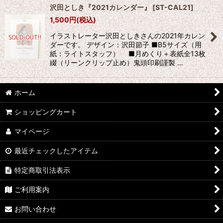
沢田としき『2021カレンダー』
[
ST-CAL21
]
1,500
円
(税込)
イラストレーター沢田としきさんの2021年カレン
ダーです。 デザイン：沢田節子 ■B5サイズ（用
紙：ライトスタッフ） ■月めくり＋表紙全13枚
綴（リーンクリップ止め）鬼頭印刷謹製 …
ホーム
ショッピングカート
マイページ
最近チェックしたアイテム
特定商取引法表示
ご利用案内
お問い合わせ