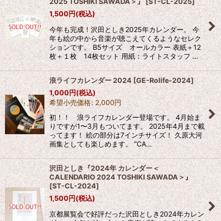
2025 TOSHIKI SAWADA＞』
[
ST-CL-2025
]
1,500
円
(税込)
今年も完成！沢田としき2025年カレンダー。 今
年も絵の中から音楽が聴こえてくるようなセレク
ションです。 B5サイズ オールカラー 表紙＋12
枚＋１枚 14枚セット 用紙：ライトスタッフ …
浪ライフカレンダー 2024
[
GE-Rolife-2024
]
1,000
円
(税込)
希望小売価格
:
2,000
円
初！！ 浪ライフカレンダー登場です。 4月始ま
りですが1〜3月もついてます。 2025年4月まで載
ってます！ 絵の部分は7インチサイズ！ 久原大河
画集としても楽しめます。 ”CA…
沢田としき『2024年 カレンダー＜
CALENDARIO 2024 TOSHIKI SAWADA＞』
[
ST-CL-2024
]
1,500
円
(税込)
京都展覧会で好評だった沢田としき2024年カレン