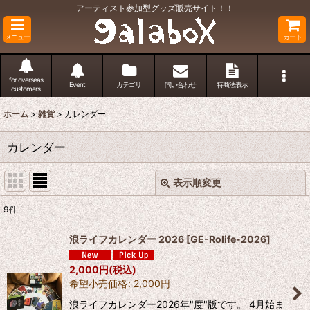
アーティスト参加型グッズ販売サイト！！
メニュー
カート
for overseas
Event
カテゴリ
問い合わせ
特商法表示
customers
ホーム
>
雑貨
>
カレンダー
カレンダー
表示順変更
閉じる
9
件
表示数
:
浪ライフカレンダー 2026
[
GE-Rolife-2026
]
並び順
:
2,000
円
(税込)
希望小売価格
:
2,000
円
絞り込む
浪ライフカレンダー2026年"度"版です。 4月始ま