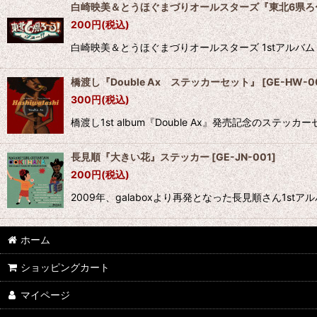
白崎映美＆とうほぐまづりオールスターズ『東北6県ろ
200
円
(税込)
白崎映美＆とうほぐまづりオールスターズ 1stアルバム
橋渡し『Double Ax ステッカーセット』
[
GE-HW-0
300
円
(税込)
橋渡し1st album『Double Ax』発売記念のス
長見順『大きい花』ステッカー
[
GE-JN-001
]
200
円
(税込)
2009年、galaboxより再発となった長見順さん1s
ホーム
ショッピングカート
マイページ