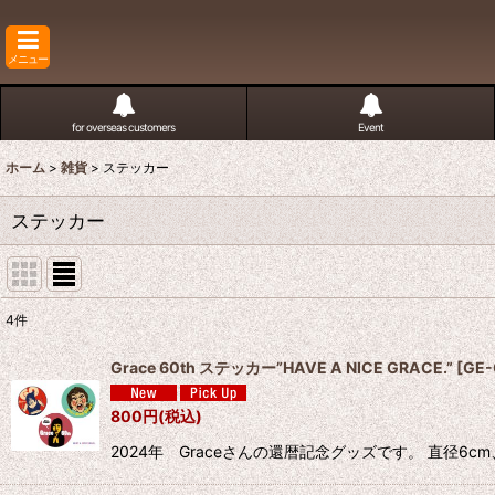
メニュー
for overseas customers
Event
ホーム
>
雑貨
>
ステッカー
ステッカー
4
件
表示数
:
Grace 60th ステッカー”HAVE A NICE GRACE.”
[
GE-
並び順
:
800
円
(税込)
2024年 Graceさんの還暦記念グッズです。 直径6c