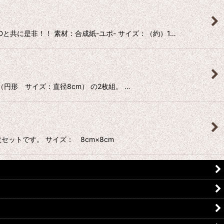
と共に是非！！ 素材：合成紙-ユポ- サイズ：（約）1…
 （円形 サイズ：直径8cm） の2枚組。 …
セットです。 サイズ： 8cm×8cm