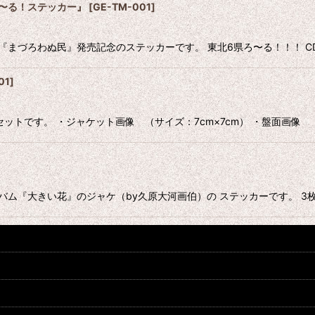
〜る！ステッカー』
[
GE-TM-001
]
『まづろわぬ民』発売記念のステッカーです。 東北6県ろ〜る！！！ CD
01
]
テッカーセットです。 ・ジャケット画像 （サイズ：7cm×7cm） ・盤面画像
tアルバム『大きい花』のジャケ（by久原大河画伯）の ステッカーです。 3枚