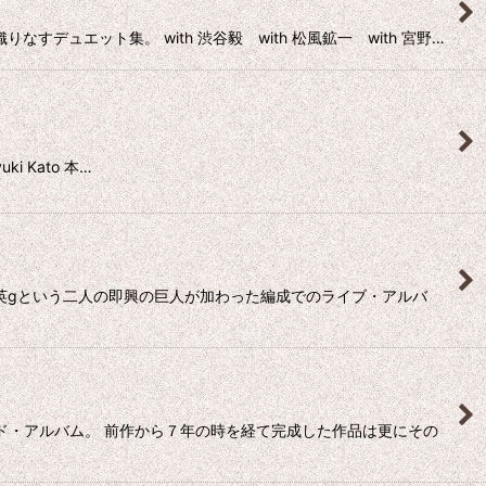
ュエット集。 with 渋谷毅 with 松風鉱一 with 宮野…
i Kato 本…
大友良英gという二人の即興の巨人が加わった編成でのライブ・アルバ
カンド・アルバム。 前作から７年の時を経て完成した作品は更にその