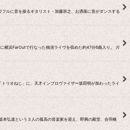
パワフルに音を操るギタリスト・加藤崇之、お洒落に音がダンスする
横浜FarOutで行なった独演ライヴを収めた約47分6曲入り。 ガ
ト「トリオねじ」に、天才インプロヴァイザー坂田明が加わったライ
崇之、坂本弘道という３人の孤高の音楽家を迎え、即興の殿堂、合羽橋