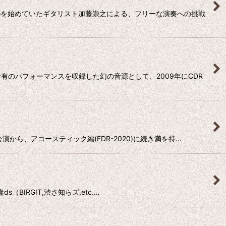
oloを始めていたギタリスト加藤崇之による、フリーな演奏への挑戦
のパフォーマンスを収録した幻の音源として、2009年にCDR
公演から、アコースティック編(FDR-2020)に続き満を持…
s（BIRGIT,渋さ知らズ,etc.…