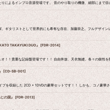
ice このふたりによるインプロ音源登場です。 音のやり取りの機微、細部に
音楽家、ギタリストとして世界的にも希有な存在、加藤崇之。フルデザイン
ATO TAKAYUKI DUO』
[
FDR-2014
]
 待望のデュオ！！貴重な記録盤登場です！！ 自由奔放、天衣無縫。各々の
8』
[
CD-SB-001
]
れたライブを収録した 2CD + 1DVDの豪華セットです！！ しかも、コ
ねじの国』
[
FDR-2013
]