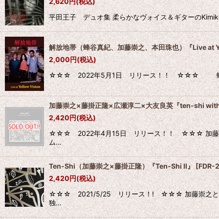
2,620
円
(税込)
並び順
:
平田王子 デュオ集 柔らかなヴォイス＆ギターのKimik
解放地帯（蜂谷真紀、加藤崇之、本田珠也）『Live at Yell
2,000
円
(税込)
☆☆☆ 2022年5月1日 リリース！！ ☆☆☆ 蜂谷真紀（voice
加藤崇之×藤掛正隆×広瀬淳二×大友良英『ten-shi with hiros
2,420
円
(税込)
☆☆☆ 2022年4月15日 リリース！！ ☆☆☆ 加
ム…
Ten-Shi（加藤崇之×藤掛正隆）『Ten-Shi II』
[
FDR-
2,420
円
(税込)
☆☆☆ 2021/5/25 リリース！! ☆☆☆ 加藤
独…