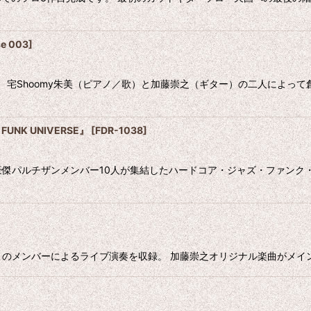
se 003
]
に、宅Shoomy朱美（ピアノ／歌）と加藤崇之（ギター）の二人によ
FUNK UNIVERSE』
[
FDR-1038
]
磨の豪傑パルチザンメンバー10人が集結したハードコア・ジャズ・ファン
のメンバーによるライブ演奏を収録。 加藤崇之オリジナル楽曲がメインの1枚で