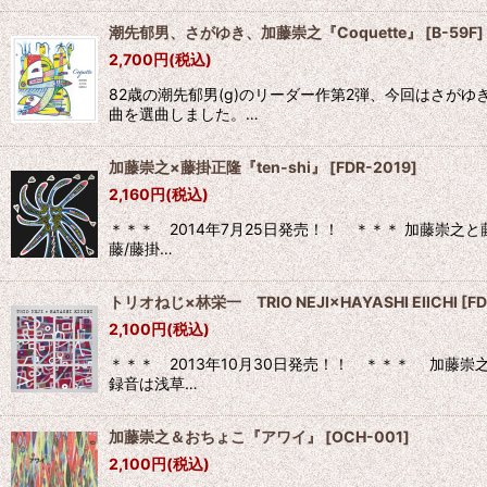
潮先郁男、さがゆき、加藤崇之『Coquette』
[
B-59F
]
2,700
円
(税込)
82歳の潮先郁男(g)のリーダー作第2弾、今回はさ
曲を選曲しました。…
加藤崇之×藤掛正隆『ten-shi』
[
FDR-2019
]
2,160
円
(税込)
＊＊＊ 2014年7月25日発売！！ ＊＊＊ 加藤崇
藤/藤掛…
トリオねじ×林栄一 TRIO NEJI×HAYASHI EIICHI
[
FD
2,100
円
(税込)
＊＊＊ 2013年10月30日発売！！ ＊＊＊ 加
録音は浅草…
加藤崇之＆おちょこ『アワイ』
[
OCH-001
]
2,100
円
(税込)