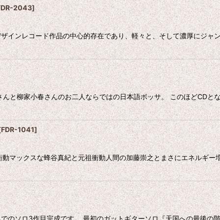
FDR-2043
]
デザインレコード作品の中心的存在であり、軽々と、そして濃厚にジャンルを
さんと柳家小春さんのお二人ならではの日本語ボッサ。 このほどCDとな
[
FDR-1041
]
表現衝動マックスな蜂谷真紀と元祖衝動人間の加藤崇之とまさにエネルギ
でのソロ3作目完成です。 最初のガットギターソロ『天国への最後の階