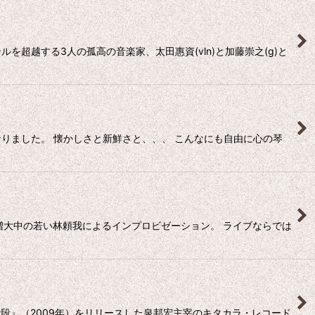
超越する3人の孤高の音楽家、太田惠資(vln)と加藤崇之(g)と
りました。 懐かしさと新鮮さと、、、 こんなにも自由に心の琴
ー増大中の若い林頼我によるインプロビゼーション。 ライブならでは
段』（2009年）をリリースした泉邦宏主宰のキタカラ・レコード