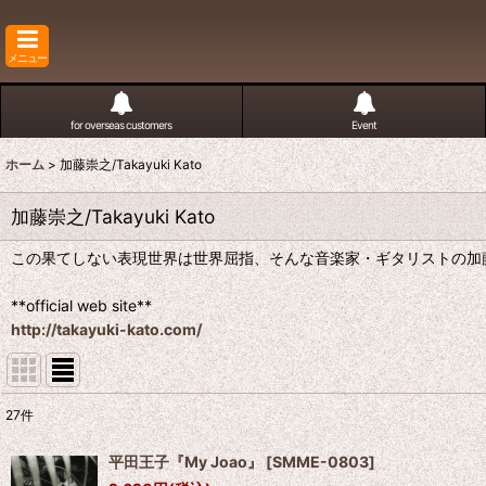
メニュー
for overseas customers
Event
ホーム
>
加藤崇之/Takayuki Kato
加藤崇之/Takayuki Kato
この果てしない表現世界は世界屈指、そんな音楽家・ギタリストの加
**official web site**
http://takayuki-kato.com/
27
件
表示数
:
平田王子『My Joao』
[
SMME-0803
]