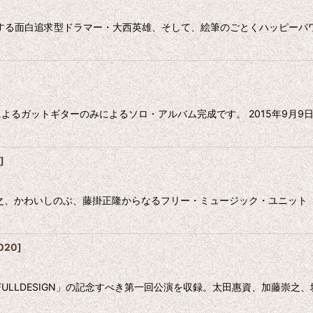
を愛する面白追求型ドラマー・大西英雄、そして、絵筆のごとくハッピー
ガットギターのみによるソロ・アルバム完成です。 2015年9月9日に
]
藤崇之、かわいしのぶ、藤掛正隆からなるフリー・ミュージック・ユニッ
020
]
 FULLDESIGN」の記念すべき第一回公演を収録。太田惠資、加藤