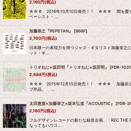
2,160
円
(税込)
☆☆☆ 2016年10月10日発売！！ ☆☆☆ 間
ベーシスト・ …
加藤崇之『PEPETAN』
[
B66F
]
2,700
円
(税込)
日本随一の表現力を持つジャズ・ギタリスト加藤崇之による
ット・ギ…
トリオねじ×坂田明『トリオねじ×坂田明』
[
FDR-1031
2,484
円
(税込)
☆☆☆ 2015年12月15日発売！！ ☆☆☆ 加
ブ作品。 …
太田惠資×加藤崇之×坂本弘道『ACOUSTIC』
[
FDR-2
2,160
円
(税込)
フルデザインレコードの新たな録音企画、「REC THE
なってるハウス…