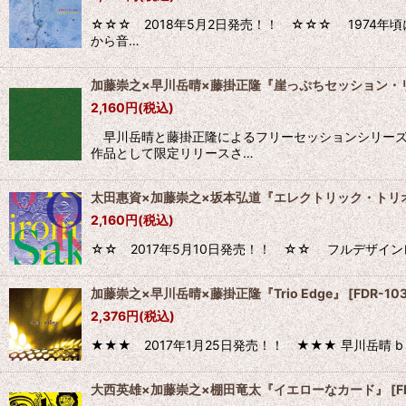
☆☆☆ 2018年5月2日発売！！ ☆☆☆ 1974
から音…
加藤崇之×早川岳晴×藤掛正隆『崖っぷちセッション・
2,160
円
(税込)
早川岳晴と藤掛正隆によるフリーセッションシリーズ、
作品として限定リリースさ…
太田惠資×加藤崇之×坂本弘道『エレクトリック・トリ
2,160
円
(税込)
☆☆ 2017年5月10日発売！！ ☆☆ フルデザインレコ
加藤崇之×早川岳晴×藤掛正隆『Trio Edge』
[
FDR-10
2,376
円
(税込)
★★★ 2017年1月25日発売！！ ★★★ 早川岳晴 b（HAYA
大西英雄×加藤崇之×棚田竜太『イエローなカード』
[
F