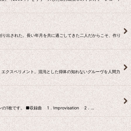
って創り出された。長い年月を共に過ごしてきた二人だからこそ、作り
ク・エクスペリメント。混沌とした得体の知れないグルーヴを人間力
す。 ■収録曲 1．Improvisation 2．…