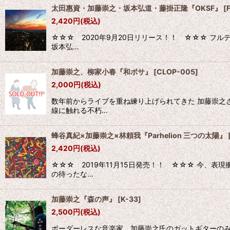
太田惠資・加藤崇之・坂本弘道・藤掛正隆『OKSF』
[
2,420
円
(税込)
☆☆☆ 2020年9月20日リリース！！ ☆☆☆ フル
坂本弘…
加藤崇之、柳家小春『和ボサ』
[
CLOP-005
]
2,000
円
(税込)
数年前からライブを重ね練り上げられてきた 加藤崇之
線に触れる不朽…
蜂谷真紀×加藤崇之×林頼我『Parhelion 三つの太陽』
2,420
円
(税込)
☆☆☆ 2019年11月15日発売！！ ☆☆☆ 今、
の待ったな…
加藤崇之『森の声』
[
K-33
]
2,500
円
(税込)
ボーダーレスな音楽家 加藤崇之氏のガットギターのみ