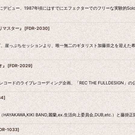
年頃にデビュー、1987年頃にはすでにエフェクターでのフリーな実験的S
リマスター』
[
FDR-2030
]
崖っぷちセッションより、唯一無二のギタリスト加藤崇之を迎えた希有
オ』
[
FDR-2029
]
ードのライブレコーディング企画、「REC THE FULLDESIGN」の
34
]
KAWA,KIKI BAND,麗蘭,ex.生活向上委員会,DUB,etc.）と藤掛正隆d
DR-1033
]