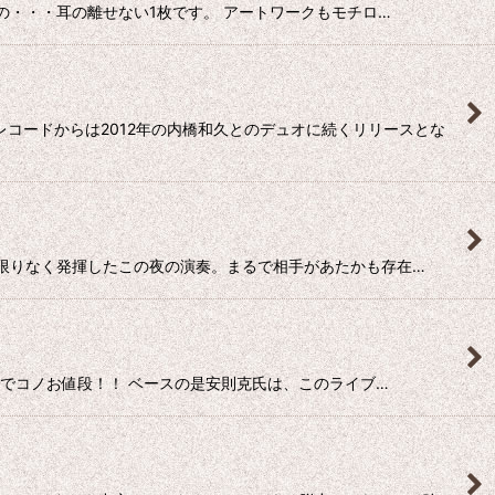
まで目の・・・耳の離せない1枚です。 アートワークもモチロ…
レコードからは2012年の内橋和久とのデュオに続くリリースとな
個性を限りなく発揮したこの夜の演奏。まるで相手があたかも存在…
ノ豪華さでコノお値段！！ ベースの是安則克氏は、このライブ…