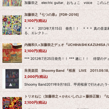
加藤崇之 electric guitar、おちょこ vo
加藤崇之『七つの扉』
[
FDR-2016
]
2,100
円
(税込)
＊＊＊ 2013年7月15日 発売！！ ＊＊＊ 真の
る、エレクト…
内橋和久+加藤崇之デュオ『UCHIHASHI KAZUHISA / K
2,100
円
(税込)
*** 2012年7月25日発売！！ *** 遂に！！
朱美楽団 Shoomy Band 『桜座 LIVE 2011.09.1
2,000
円
(税込)
Shoomy Band2011年9月18日、甲府桜座で行わ
トリオねじ（加藤崇之＋かわいしのぶ＋藤掛正隆）『
2,100
円
(税込)