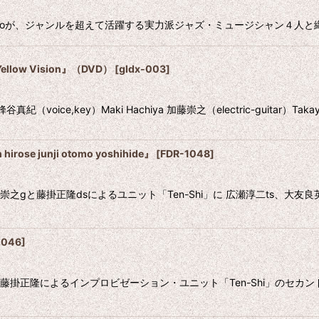
oが、ジャンルを超えて活躍する実力派ジャズ・ミュージシャン４人と織りなすデ
絞り込む
ow Vision』（DVD）
[
gldx-003
]
,key）Maki Hachiya 加藤崇之（electric-guitar）Takayuk
e junji otomo yoshihide』
[
FDR-1048
]
藤崇之gと藤掛正隆dsによるユニット「Ten-Shi」に 広瀬淳二ts、
2046
]
崇之と藤掛正隆によるインプロビゼーション・ユニット「Ten-Shi」のセ