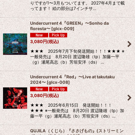
りですが1〜3月もついてます。 2027年4月まで載
ってます！ 絵の部分は7インチサ…
Undercurrent 4『GREEN』〜Sonho da
floresta〜
[
glcx-009
]
3,080
円
(税込)
★★★ 2025年7月下旬発送開始！！！★★★ ※
一般発売は 8月20日 渡辺隆雄（tp）加藤一平
（g）瀬尾高志（b）芳垣安洋（ds） …
Undercurrent 4『Red』〜Live at takutaku
2024〜
[
glcx-008
]
3,080
円
(税込)
★★★ 2025年6月15日 発送開始！！！
★★★ ※一般発売は 8月20日 渡辺隆雄（tp）加
藤一平（g）瀬尾高志（b）芳垣安洋（ds）…
QUJILA（くじら）『ささげもの』(ストリーミン