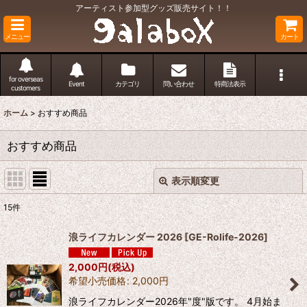
アーティスト参加型グッズ販売サイト！！
メニュー
カート
for overseas
Event
カテゴリ
問い合わせ
特商法表示
customers
ホーム
>
おすすめ商品
おすすめ商品
表示順変更
閉じる
15
件
表示数
:
浪ライフカレンダー 2026
[
GE-Rolife-2026
]
並び順
:
2,000
円
(税込)
希望小売価格
:
2,000
円
絞り込む
浪ライフカレンダー2026年"度"版です。 4月始ま