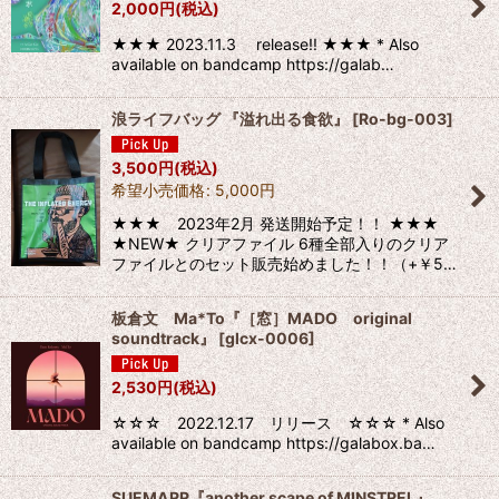
2,000
円
(税込)
★★★ 2023.11.3 release!! ★★★ * Also
available on bandcamp https://galab…
浪ライフバッグ 『溢れ出る食欲』
[
Ro-bg-003
]
3,500
円
(税込)
希望小売価格
:
5,000
円
★★★ 2023年2月 発送開始予定！！ ★★★
★NEW★ クリアファイル 6種全部入りのクリア
ファイルとのセット販売始めました！！（+￥5…
板倉文 Ma*To『［窓］MADO original
soundtrack』
[
glcx-0006
]
2,530
円
(税込)
☆☆☆ 2022.12.17 リリース ☆☆☆ * Also
available on bandcamp https://galabox.ba…
SUEMARR『another scape of MINSTREL』