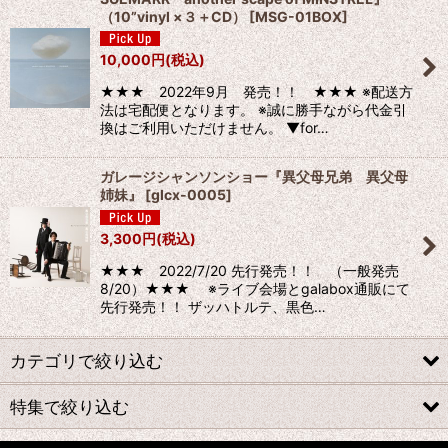
（10”vinyl ×３＋CD）
[
MSG-01BOX
]
10,000
円
(税込)
★★★ 2022年9月 発売！！ ★★★ ※配送方
法は宅配便となります。 ※誠に勝手ながら代金引
換はご利用いただけません。 ▼for…
ガレージシャンソンショー『異父母兄弟 異父母
姉妹』
[
glcx-0005
]
3,300
円
(税込)
★★★ 2022/7/20 先行発売！！ （一般発売
8/20）★★★ ※ライブ会場とgalabox通販にて
先行発売！！ ザッハトルテ、黒色…
カテゴリで絞り込む
特集で絞り込む
CD