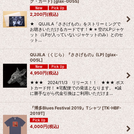
グ・カード)
[
glax-005S
]
2,200
円
(税込)
★ QUJILA『ささげもの』をストリーミングで
お聴きいただけるカードです！★ ※ 空のLPジャケ
ット（LPが入っていないジャケットのみ）とのセ
ット…
QUJILA（くじら）『ささげもの』(LP)
[
glax-
005L
]
4,950
円
(税込)
★★★ 2024/11/3 リリース！！ ★★★ ポス
トカード付！ ※宅配便での発送となります。 ※誠
に勝手ながら代金引換はご利用いただけま…
『博多Blues Festival 2019』Tシャツ
[
TK-HBF-
2019T
]
4,000
円
(税込)