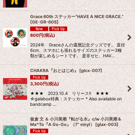
Grace 60th ステッカー”HAVE A NICE GRACE.”
[
GE-GR-60S
]
800
円
(税込)
2024年 Graceさんの還暦記念グッズです。 直径
6cm、スマホにも張れるサイズのステッカー3種
類が楽しめるシートです。 是非ゼヒ、HAV…
CHAKRA『おとはじめ』
[
glcx-007
]
3,300
円
(税込)
★★★ 2023.10.4 リリース!! ★★★
☆galabox特典：ステッカー * Also available on
bandcamp …
板倉 文 ＆ 小川美潮『転がる水』c/w 小川美潮 &
Ma*To『A Go-Go』（7” vinyl）
[
glax-003
]