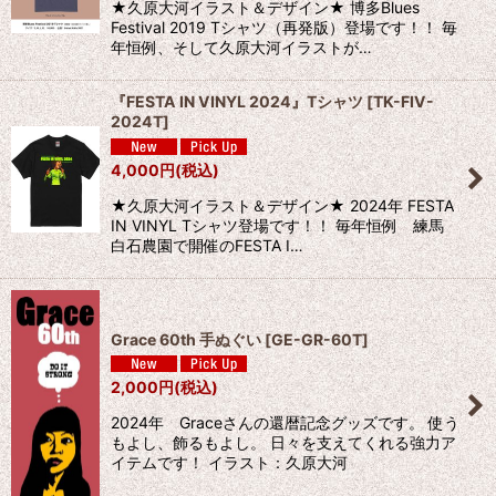
★久原大河イラスト＆デザイン★ 博多Blues
Festival 2019 Tシャツ（再発版）登場です！！ 毎
年恒例、そして久原大河イラストが…
『FESTA IN VINYL 2024』Tシャツ
[
TK-FIV-
2024T
]
4,000
円
(税込)
★久原大河イラスト＆デザイン★ 2024年 FESTA
IN VINYL Tシャツ登場です！！ 毎年恒例 練馬
白石農園で開催のFESTA I…
Grace 60th 手ぬぐい
[
GE-GR-60T
]
2,000
円
(税込)
2024年 Graceさんの還暦記念グッズです。 使う
もよし、飾るもよし。 日々を支えてくれる強力ア
イテムです！ イラスト：久原大河