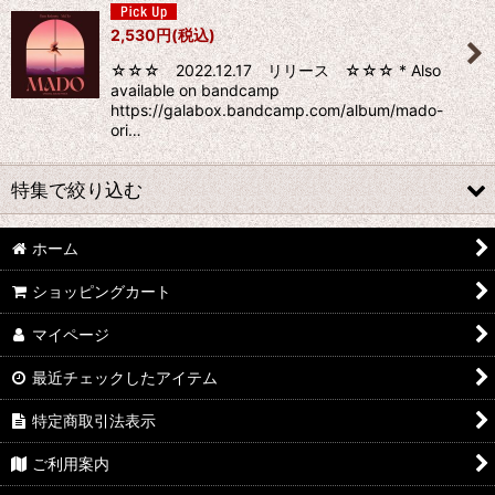
2,530
円
(税込)
☆☆☆ 2022.12.17 リリース ☆☆☆ * Also
available on bandcamp
https://galabox.bandcamp.com/album/mado-
ori…
特集で絞り込む
ホーム
★☆★ galabox disx ★☆★
ショッピングカート
Adam Levy
マイページ
青山陽一/Yoichi Aoyama
最近チェックしたアイテム
Undercurrent 4
特定商取引法表示
石渡明廣/Akihiro Ishiwatari
ご利用案内
イーヨ/eEyo