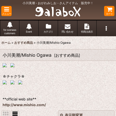
小川美潮 - おがわみしお - さんアイテム 販売中！
メニュー
カート
for overseas
Event
カテゴリ
問い合わせ
特商法表示
customers
ホーム
>
おすすめ商品
>
小川美潮/Mishio Ogawa
小川美潮/Mishio Ogawa
[
おすすめ商品
]
☆チャクラ☆
**official web site**
http://www.mishio.com/
表示順変更
閉じる