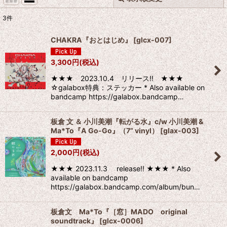
3
件
表示数
:
CHAKRA『おとはじめ』
[
glcx-007
]
並び順
:
3,300
円
(税込)
★★★ 2023.10.4 リリース!! ★★★
絞り込む
☆galabox特典：ステッカー * Also available on
bandcamp https://galabox.bandcamp…
板倉 文 ＆ 小川美潮『転がる水』c/w 小川美潮 &
Ma*To『A Go-Go』（7” vinyl）
[
glax-003
]
2,000
円
(税込)
★★★ 2023.11.3 release!! ★★★ * Also
available on bandcamp
https://galabox.bandcamp.com/album/bun…
板倉文 Ma*To『［窓］MADO original
soundtrack』
[
glcx-0006
]