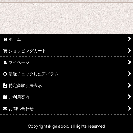
絞り込む
★☆★ galabox disx ★☆★
Adam Levy
青山陽一/Yoichi Aoyama
ホーム
ショッピングカート
Undercurrent 4
マイページ
石渡明廣/Akihiro Ishiwatari
最近チェックしたアイテム
イーヨ/eEyo
特定商取引法表示
板倉文/Bun Itakura
ご利用案内
今井アレクサンドル/Alexandre Imai
お問い合わせ
うつみようこ/Yoko Utsumi
Copyright© galabox. all rights reserved
太田恵資 / Keisuke Ota