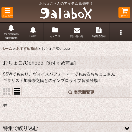
おちょこさんのアイテム 販売中！
メニュー
カート
for overseas
Event
カテゴリ
問い合わせ
特商法表示
customers
ホーム
>
おすすめ商品
>
おちょこ/Ochoco
おちょこ/Ochoco
[
おすすめ商品
]
SSWでもあり、ヴォイスパフォーマーでもあるおちょこさん
ギタリスト加藤崇之氏とのインプロライブ音源登場！！
表示順変更
閉じる
0
件
表示数
:
並び順
:
特集で絞り込む