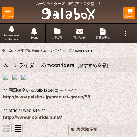
ムーンライダーズ 限定アナログ盤！！
メニュー
カート
for overseas
Event
カテゴリ
問い合わせ
特商法表示
customers
ホーム
>
おすすめ商品
>
ムーンライダーズ/moonriders
ムーンライダーズ/moonriders
[
おすすめ商品
]
** 岡田徹率いるvalb label コーナー**
http://www.galabox.jp/product-group/58
** official web site **
http://www.moonriders.net/
表示順変更
閉じる