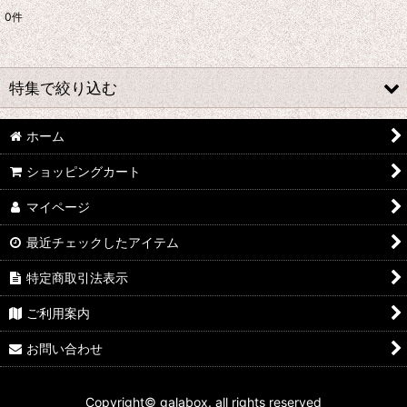
0
件
表示数
:
並び順
:
特集で絞り込む
絞り込む
ホーム
★☆★ galabox disx ★☆★
ショッピングカート
Adam Levy
マイページ
青山陽一/Yoichi Aoyama
最近チェックしたアイテム
Undercurrent 4
特定商取引法表示
石渡明廣/Akihiro Ishiwatari
ご利用案内
イーヨ/eEyo
お問い合わせ
板倉文/Bun Itakura
Copyright© galabox. all rights reserved