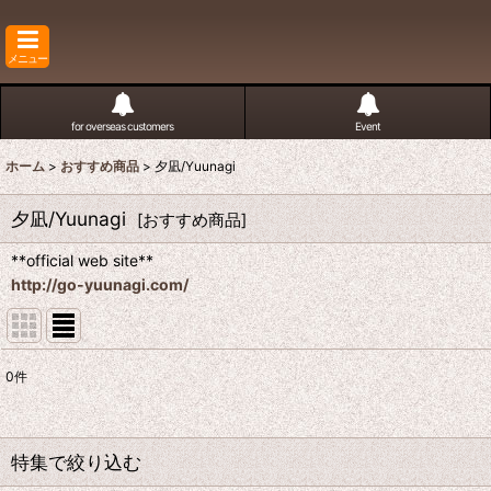
メニュー
for overseas customers
Event
ホーム
>
おすすめ商品
>
夕凪/Yuunagi
夕凪/Yuunagi
[
おすすめ商品
]
**official web site**
http://go-yuunagi.com/
0
件
表示数
:
並び順
:
特集で絞り込む