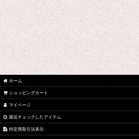
★☆★ galabox disx ★☆★
Adam Levy
青山陽一/Yoichi Aoyama
Undercurrent 4
石渡明廣/Akihiro Ishiwatari
イーヨ/eEyo
ホーム
板倉文/Bun Itakura
ショッピングカート
今井アレクサンドル/Alexandre Imai
マイページ
うつみようこ/Yoko Utsumi
最近チェックしたアイテム
特定商取引法表示
太田恵資 / Keisuke Ota