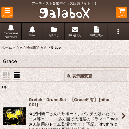
アーティスト参加型グッズ販売サイト！！
メニュー
カート
for overseas
Event
カテゴリ
問い合わせ
特商法表示
customers
ホーム
>
☆★☆秘宝館☆★☆
>
Grace
Grace
表示順変更
閉じる
1
件
表示数
:
Gretch DrumsSet 【Grace所有】
[
hiho-
001
]
並び順
:
☆沢田研二さんのサポート、パンチの効いたブル
ース等々、 多方面で大活躍のドラマーGrace
絞り込む
さん使用のドラム登場です！！ 下記、Rhythm ＆