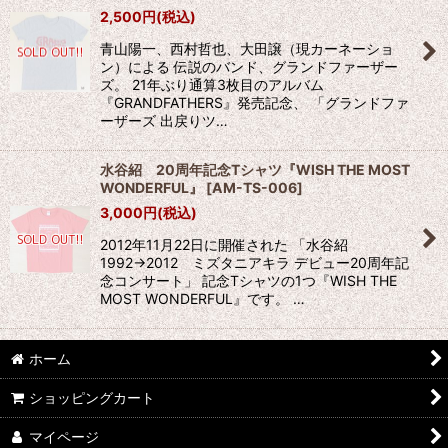
2,500
円
(税込)
青山陽一、西村哲也、大田譲（現カーネーショ
ン）による 伝説のバンド、グランドファーザー
ズ。 21年ぶり通算3枚目のアルバム
『GRANDFATHERS』発売記念、 「グランドファ
ーザーズ 出戻りツ…
水谷紹 20周年記念Tシャツ『WISH THE MOST
WONDERFUL』
[
AM-TS-006
]
3,000
円
(税込)
2012年11月22日に開催された 「水谷紹
1992→2012 ミズタニアキラ デビュー20周年記
念コンサート」 記念Tシャツの1つ『WISH THE
MOST WONDERFUL』です。 …
ホーム
ショッピングカート
マイページ