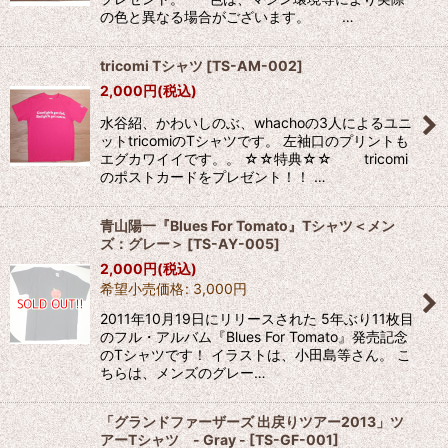
の色と異なる場合がございます。 …
tricomi Tシャツ
[
TS-AM-002
]
2,000
円
(税込)
水谷紹、かわいしのぶ、whachoの3人によるユニ
ットtricomiのTシャツです。 左袖口のプリントも
エグカワイイです。。 ☆☆特典☆☆ tricomi
のポストカードをプレゼント！！ …
青山陽一『Blues For Tomato』Tシャツ＜メン
ズ：グレー＞
[
TS-AY-005
]
2,000
円
(税込)
希望小売価格
:
3,000
円
2011年10月19日にリリースされた 5年ぶり11枚目
のフル・アルバム『Blues For Tomato』発売記念
のTシャツです！ イラストは、小田島等さん。 こ
ちらは、メンズのグレー…
「グランドファーザーズ 出戻りツアー2013」ツ
アーTシャツ - Gray -
[
TS-GF-001
]