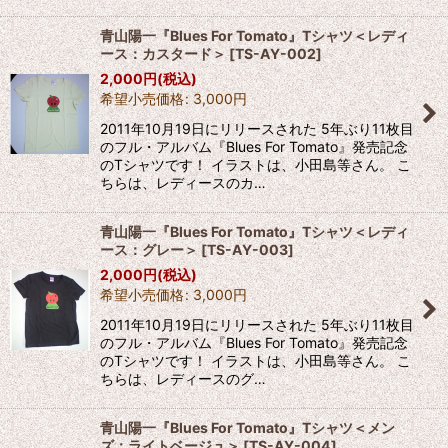
青山陽一『Blues For Tomato』Tシャツ＜レディ
ース：カスタード＞
[
TS-AY-002
]
2,000
円
(税込)
希望小売価格
:
3,000
円
2011年10月19日にリリースされた 5年ぶり11枚目
のフル・アルバム『Blues For Tomato』発売記念
のTシャツです！ イラストは、小田島等さん。 こ
ちらは、レディースのカ…
青山陽一『Blues For Tomato』Tシャツ＜レディ
ース：グレー＞
[
TS-AY-003
]
2,000
円
(税込)
希望小売価格
:
3,000
円
2011年10月19日にリリースされた 5年ぶり11枚目
のフル・アルバム『Blues For Tomato』発売記念
のTシャツです！ イラストは、小田島等さん。 こ
ちらは、レディースのグ…
青山陽一『Blues For Tomato』Tシャツ＜メン
ズ：ライトベージュ＞
[
TS-AY-004
]