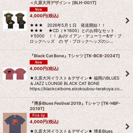
＜久原大河デザイン＞
[
BLH-001T
]
並び順
:
4,000
円
(税込)
絞り込む
★★★ 2026年5月１日 発送開始！！
★★★ ★CD（￥1600）とのお得なセット
￥5000 ！！ あの! イアン・デューリー&ザ・ブ
ロックヘッズ の ザ・ブロックヘッズのシ…
『Black Cat Bone』Tシャツ
[
TK-BCB-2024T
]
4,000
円
(税込)
★久原大河イラスト＆デザイン★ 福岡のBLUES
＆JAZZ LOUNGE BLACK CAT BONE
https://blackcatbone.eizokoubou-terakoya.co…
『博多Blues Festival 2019』Tシャツ
[
TK-HBF-
2019T
]
4,000
円
(税込)
★久原大河イラスト＆デザイン★ 博多Blues