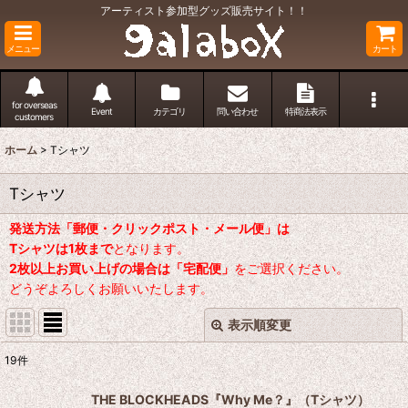
アーティスト参加型グッズ販売サイト！！
メニュー
カート
for overseas
Event
カテゴリ
問い合わせ
特商法表示
customers
ホーム
>
Tシャツ
Tシャツ
発送方法「郵便・クリックポスト・メール便」は
Tシャツは1枚まで
となります。
2枚以上お買い上げの場合は「宅配便」
をご選択ください。
どうぞよろしくお願いいたします。
表示順変更
閉じる
19
件
表示数
:
THE BLOCKHEADS『Why Me？』（Tシャツ）