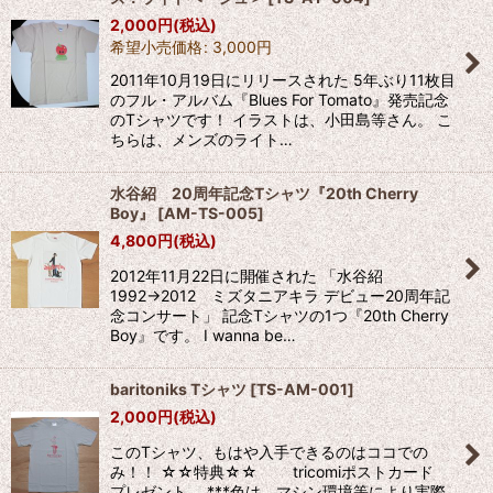
2,000
円
(税込)
希望小売価格
:
3,000
円
2011年10月19日にリリースされた 5年ぶり11枚目
のフル・アルバム『Blues For Tomato』発売記念
のTシャツです！ イラストは、小田島等さん。 こ
ちらは、メンズのライト…
水谷紹 20周年記念Tシャツ『20th Cherry
Boy』
[
AM-TS-005
]
4,800
円
(税込)
2012年11月22日に開催された 「水谷紹
1992→2012 ミズタニアキラ デビュー20周年記
念コンサート」 記念Tシャツの1つ『20th Cherry
Boy』です。 I wanna be…
baritoniks Tシャツ
[
TS-AM-001
]
2,000
円
(税込)
このTシャツ、もはや入手できるのはココでの
み！！ ☆☆特典☆☆ tricomiポストカード
プレゼント。 ***色は、マシン環境等により実際