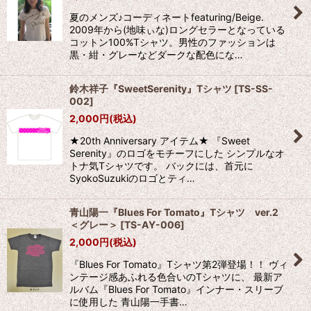
夏のメンズ♪コーディネートfeaturing/Beige.
2009年から(地味ぃな)ロングセラーとなっている
コットン100%Tシャツ。男性のファッションは
黒・紺・グレーなどダークな配色にな…
鈴木祥子『SweetSerenity』Tシャツ
[
TS-SS-
002
]
2,000
円
(税込)
★20th Anniversary アイテム★ 『Sweet
Serenity』のロゴをモチーフにした シンプルなオ
トナ気Tシャツです。 バックには、首元に
SyokoSuzukiのロゴとティ…
青山陽一『Blues For Tomato』Tシャツ ver.2
＜グレー＞
[
TS-AY-006
]
2,000
円
(税込)
『Blues For Tomato』Tシャツ第2弾登場！！ ヴィ
ンテージ感あふれる色合いのTシャツに、 最新ア
ルバム『Blues For Tomato』インナー・スリーブ
に使用した 青山陽一手書…