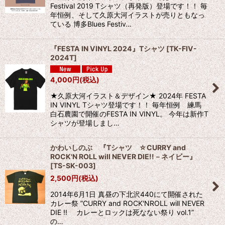
Festival 2019 Tシャツ（再発版）登場です！！ 毎
年恒例、そして久原大河イラストが売りともなっ
ている 博多Blues Festiv…
『FESTA IN VINYL 2024』Tシャツ
[
TK-FIV-
2024T
]
4,000
円
(税込)
★久原大河イラスト＆デザイン★ 2024年 FESTA
IN VINYL Tシャツ登場です！！ 毎年恒例 練馬
白石農園で開催のFESTA IN VINYL。 今年は新作T
シャツが登場しまし…
かわいしのぶ 『Tシャツ ☆CURRY and
ROCK'N ROLL will NEVER DIE!!－ネイビー』
[
TS-SK-003
]
2,500
円
(税込)
2014年6月1日 真昼の下北沢440にて開催された
カレー祭 ”CURRY and ROCK'NROLL will NEVER
DIE !! カレーとロックは死なない祭り vol.1”
の…