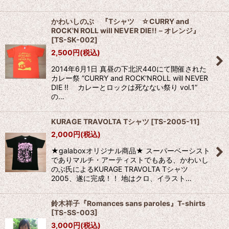
かわいしのぶ 『Tシャツ ☆CURRY and
ROCK'N ROLL will NEVER DIE!!－オレンジ』
[
TS-SK-002
]
2,500
円
(税込)
2014年6月1日 真昼の下北沢440にて開催された
カレー祭 ”CURRY and ROCK'NROLL will NEVER
DIE !! カレーとロックは死なない祭り vol.1”
の…
KURAGE TRAVOLTA Tシャツ
[
TS-2005-11
]
2,000
円
(税込)
★galaboxオリジナル商品★ スーパーベーシスト
でありマルチ・アーティストでもある、かわいし
のぶ氏によるKURAGE TRAVOLTA Tシャツ
2005、遂に完成！！ 地はクロ、イラスト…
鈴木祥子『Romances sans paroles』T-shirts
[
TS-SS-003
]
3,000
円
(税込)