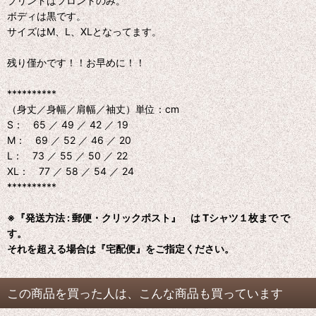
プリントはフロントのみ。
ボディは黒です。
サイズはM、L、XLとなってます。
残り僅かです！！お早めに！！
**********
（身丈／身幅／肩幅／袖丈）単位：cm
S： 65 ／ 49 ／ 42 ／ 19
M： 69 ／ 52 ／ 46 ／ 20
L： 73 ／ 55 ／ 50 ／ 22
XL： 77 ／ 58 ／ 54 ／ 24
**********
※『発送方法 : 郵便・クリックポスト』 は Tシャツ１枚まで で
す。
それを超える場合は『宅配便』をご指定ください。
この商品を買った人は、こんな商品も買っています