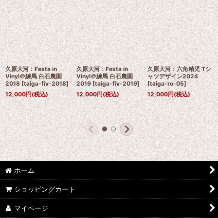
久原大河：Festa in
久原大河：Festa in
久原大河：六角精児 Tシ
Vinyl＠練馬 白石農園
Vinyl＠練馬 白石農園
ャツデザイン2024
2018
[
taiga-fiv-2018
]
2019
[
taiga-fiv-2019
]
[
taiga-ro-05
]
12,000
円
(税込)
12,000
円
(税込)
12,000
円
(税込)
ホーム
ショッピングカート
マイページ