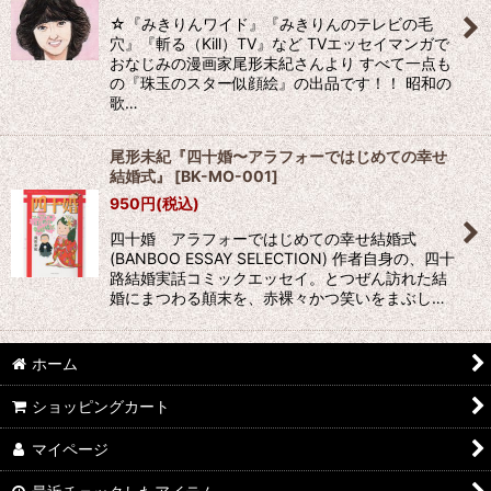
☆『みきりんワイド』『みきりんのテレビの毛
穴』『斬る（Kill）TV』など TVエッセイマンガで
おなじみの漫画家尾形未紀さんより すべて一点も
の『珠玉のスター似顔絵』の出品です！！ 昭和の
歌…
尾形未紀『四十婚〜アラフォーではじめての幸せ
結婚式』
[
BK-MO-001
]
950
円
(税込)
四十婚 アラフォーではじめての幸せ結婚式
(BANBOO ESSAY SELECTION) 作者自身の、四十
路結婚実話コミックエッセイ。とつぜん訪れた結
婚にまつわる顛末を、赤裸々かつ笑いをまぶし…
ホーム
ショッピングカート
マイページ