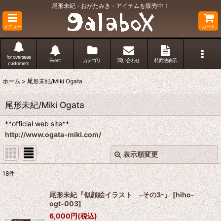
尾形未紀 - おがたみき - アイテムを販売中！
メニュー
カート
for overseas
Event
カテゴリ
問い合わせ
特商法表示
customers
ホーム
>
尾形未紀/Miki Ogata
尾形未紀/Miki Ogata
**official web site**
http://www.ogata-miki.com/
表示順変更
閉じる
18
件
表示数
:
尾形未紀『似顔絵イラスト -その3-』
[
hiho-
ogt-003
]
並び順
:
6,000
円
(税込)