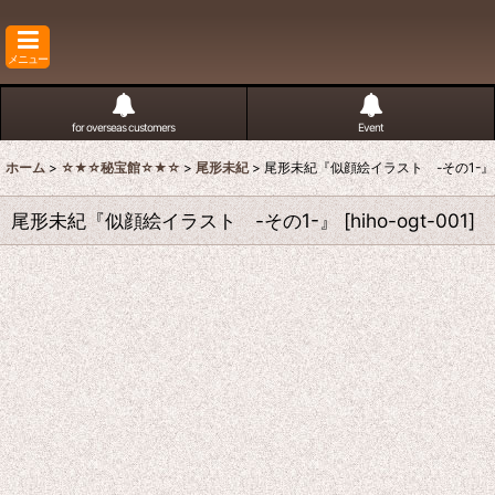
メニュー
for overseas customers
Event
ホーム
>
☆★☆秘宝館☆★☆
>
尾形未紀
>
尾形未紀『似顔絵イラスト -その1-』
尾形未紀『似顔絵イラスト -その1-』
[
hiho-ogt-001
]