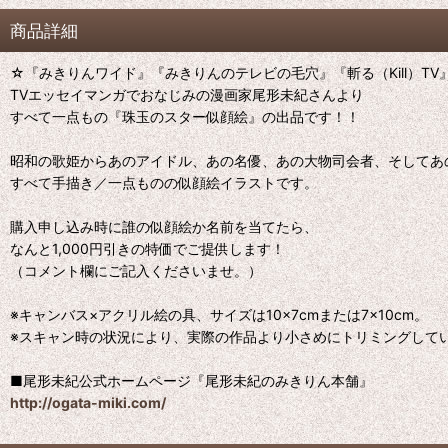
商品詳細
☆『みきりんワイド』『みきりんのテレビの毛穴』『斬る（Kill）TV
TVエッセイマンガでおなじみの漫画家尾形未紀さんより
すべて一点もの『珠玉のスター似顔絵』の出品です！！
昭和の歌姫からあのアイドル、あの名優、あの大物司会者、そしてあ
すべて手描き／一点ものの似顔絵イラストです。
購入申し込み時に誰の似顔絵か名前を当てたら、
なんと1,000円引きの特価でご提供します！
（コメント欄にご記入くださいませ。）
※キャンバス×アクリル絵の具、サイズは10×7cmまたは7×10cm。
※スキャン時の状況により、実際の作品より小さめにトリミングして
■尾形未紀公式ホームページ『尾形未紀のみきりん本舗』
http://ogata-miki.com/