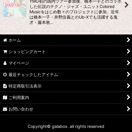
YMO初の国内ツアー参加後、橋本一子とのコラボ
した伝説のテクノ・ジャズ・ユニットColored
絞り込む
Musicをはじめ数々のプロジェクトに参加、近年
は橋本一子・井野信義とのUb-Xでも活躍する鬼
才・藤本敦…
ホーム
ショッピングカート
マイページ
最近チェックしたアイテム
特定商取引法表示
ご利用案内
お問い合わせ
Copyright© galabox. all rights reserved