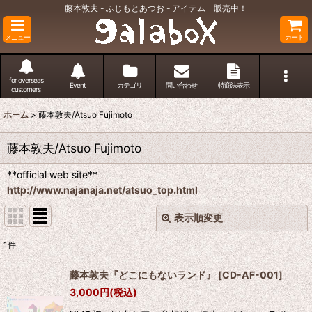
藤本敦夫 - ふじもとあつお - アイテム 販売中！
メニュー
カート
for overseas
Event
カテゴリ
問い合わせ
特商法表示
customers
ホーム
>
藤本敦夫/Atsuo Fujimoto
藤本敦夫/Atsuo Fujimoto
**official web site**
http://www.najanaja.net/atsuo_top.html
表示順変更
閉じる
1
件
表示数
:
藤本敦夫『どこにもないランド』
[
CD-AF-001
]
3,000
円
(税込)
並び順
: