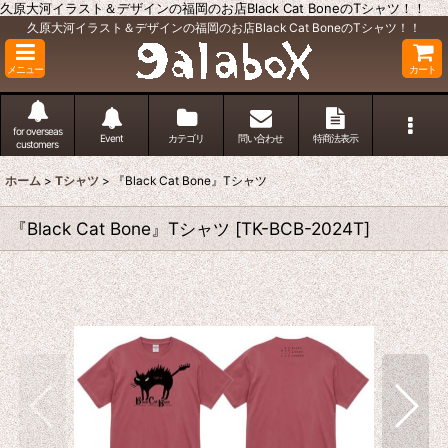
久原大河イラスト＆デザインの福岡のお店Black Cat BoneのTシャツ！！
久原大河イラスト＆デザインの福岡のお店Black Cat BoneのTシャツ！！
メニュー
カート
for overseas
Event
カテゴリ
問い合わせ
特商法表示
customers
ホーム
>
Tシャツ
>
『Black Cat Bone』Tシャツ
『Black Cat Bone』Tシャツ
[
TK-BCB-2024T
]