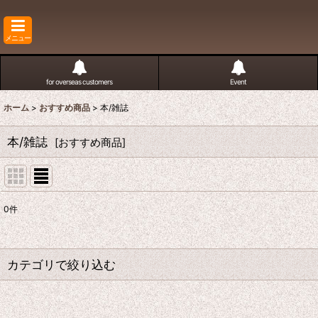
メニュー
for overseas customers
Event
ホーム
>
おすすめ商品
>
本/雑誌
本/雑誌
[
おすすめ商品
]
0
件
サブカテゴリ
:
表示数
:
カテゴリで絞り込む
並び順
:
本