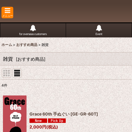
メニュー
for overseas customers
Event
ホーム
>
おすすめ商品
>
雑貨
雑貨
[
おすすめ商品
]
4
件
サブカテゴリ
:
表示数
:
Grace 60th 手ぬぐい
[
GE-GR-60T
]
並び順
:
2,000
円
(税込)