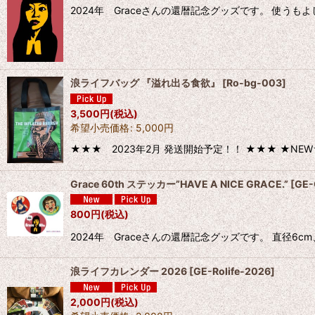
2024年 Graceさんの還暦記念グッズです。 使う
浪ライフバッグ 『溢れ出る食欲』
[
Ro-bg-003
]
3,500
円
(税込)
希望小売価格
:
5,000
円
★★★ 2023年2月 発送開始予定！！ ★★★ ★N
Grace 60th ステッカー”HAVE A NICE GRACE.”
[
GE-
800
円
(税込)
2024年 Graceさんの還暦記念グッズです。 直径6c
浪ライフカレンダー 2026
[
GE-Rolife-2026
]
2,000
円
(税込)