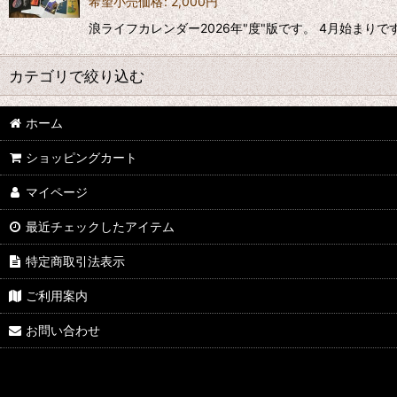
希望小売価格
:
2,000
円
浪ライフカレンダー2026年"度"版です。 4月始まり
カテゴリで絞り込む
ホーム
バッヂ
ショッピングカート
手拭い
マイページ
ポスト・カード
最近チェックしたアイテム
タオル
特定商取引法表示
バッグ
ご利用案内
ステッカー
お問い合わせ
占いカード
カレンダー