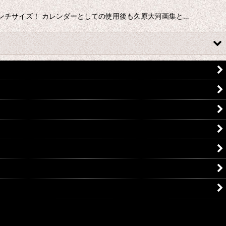
7インチサイズ！ カレンダーとしての使用後も久原大河画集と…