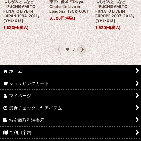
ふちがみとふなと
東京中低域『Tokyo-
ふちがみとふなと
『FUCHIGAMI TO
Chutei-Iki Live in
『FUCHIGAMI TO
FUNATO LIVE IN
London』
[
SCR-006
]
FUNATO LIVE IN
JAPAN 1994-2011』
EUROPE 2007-2013』
3,500
円
(税込)
[
YHL-012
]
[
YHL-013
]
1,620
円
(税込)
1,620
円
(税込)
ホーム
ショッピングカート
マイページ
最近チェックしたアイテム
特定商取引法表示
ご利用案内