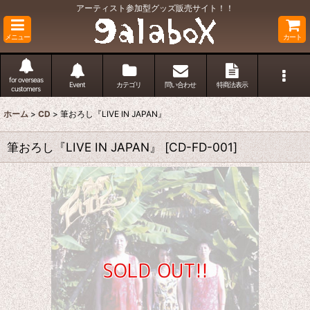
アーティスト参加型グッズ販売サイト！！
メニュー
カート
for overseas
Event
カテゴリ
問い合わせ
特商法表示
customers
ホーム
>
CD
>
筆おろし『LIVE IN JAPAN』
筆おろし『LIVE IN JAPAN』
[
CD-FD-001
]