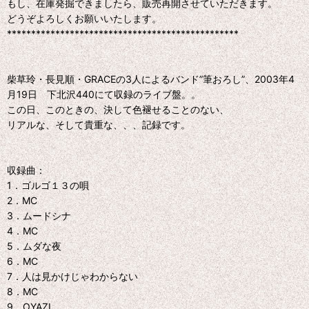
もし、在庫発掘できましたら、販売再開させていただきます。
どうぞよろしくお願いいたします。
************************************************
柴草玲・長見順・GRACEの3人によるバンド”筆おろし”、2003年4
月19日 下北沢440にて収録のライブ盤。。
この日、このときの、決して色褪せることのない、
リアルな、そして貴重な、、、記録です。
収録曲：
1．ゴルゴ１３の唄
2．MC
3．ムードシナ
4．MC
5．ムダな夜
6．MC
7．人は見かけじゃわからない
8．MC
9．OYAZI