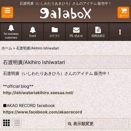
石渡明廣（いしわたりあきひろ）さんのアイテム 販売中！
メニュー
カート
for overseas
Event
カテゴリ
問い合わせ
特商法表示
customers
ホーム
>
石渡明廣/Akihiro Ishiwatari
石渡明廣/Akihiro Ishiwatari
石渡明廣（いしわたりあきひろ）さんのアイテム 販売中！
**official blog**
http://ishiwatariakihiro.seesaa.net/
■AKAO RECORD facebook
https://www.facebook.com/akaorecord
表示順変更
閉じる