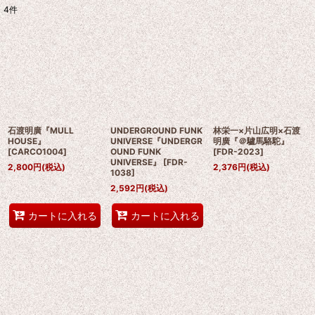
4
件
表示数
:
並び順
:
絞り込む
石渡明廣『MULL
UNDERGROUND FUNK
林栄一×片山広明×石渡
HOUSE』
UNIVERSE『UNDERGR
明廣『＠驢馬駱駝』
[
CARCO1004
]
OUND FUNK
[
FDR-2023
]
UNIVERSE』
[
FDR-
2,800
円
(税込)
2,376
円
(税込)
1038
]
2,592
円
(税込)
カートに入れる
カートに入れる