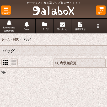
アーティスト参加型グッズ販売サイト！！
メニュー
カート
for overseas
Event
カテゴリ
問い合わせ
特商法表示
customers
ホーム
>
雑貨
>
バッグ
バッグ
表示順変更
閉じる
5
件
表示数
:
並び順
:
絞り込む