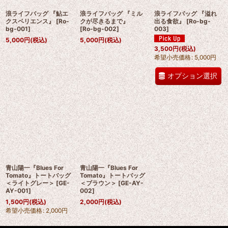
浪ライフバッグ 『鮎エ
浪ライフバッグ 『ミル
浪ライフバッグ 『溢れ
クスペリエンス』
[
Ro-
クが尽きるまで』
出る食欲』
[
Ro-bg-
bg-001
]
[
Ro-bg-002
]
003
]
5,000
円
(税込)
5,000
円
(税込)
3,500
円
(税込)
希望小売価格
:
5,000
円
オプション選択
青山陽一『Blues For
青山陽一『Blues For
Tomato』トートバッグ
Tomato』トートバッグ
＜ライトグレー＞
[
GE-
＜ブラウン＞
[
GE-AY-
AY-001
]
002
]
1,500
円
(税込)
2,000
円
(税込)
希望小売価格
:
2,000
円