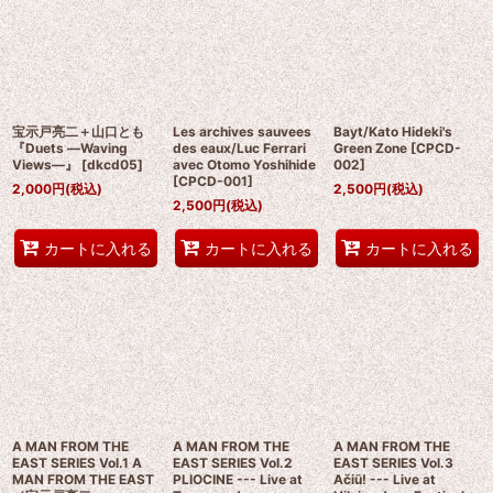
並び順
:
絞り込む
宝示戸亮二＋山口とも
Les archives sauvees
Bayt/Kato Hideki's
『Duets ―Waving
des eaux/Luc Ferrari
Green Zone
[
CPCD-
Views―』
[
dkcd05
]
avec Otomo Yoshihide
002
]
[
CPCD-001
]
2,000
円
(税込)
2,500
円
(税込)
2,500
円
(税込)
カートに入れる
カートに入れる
カートに入れる
A MAN FROM THE
A MAN FROM THE
A MAN FROM THE
EAST SERIES Vol.1 A
EAST SERIES Vol.2
EAST SERIES Vol.3
MAN FROM THE EAST
PLIOCINE --- Live at
Ačiū! --- Live at