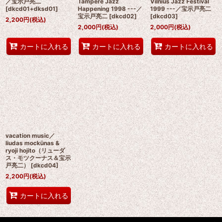
／宝示戸亮二
Tampere Jazz
Vilnius Jazz Festival
[
dkcd01+dksd01
]
Happening 1998 ---／
1999 ---／宝示戸亮二
宝示戸亮二
[
dkcd02
]
[
dkcd03
]
2,200
円
(税込)
2,000
円
(税込)
2,000
円
(税込)
カートに入れる
カートに入れる
カートに入れる
vacation music／
liudas mockūnas &
ryoji hojito（リューダ
ス・モツクーナス＆宝示
戸亮二）
[
dkcd04
]
2,200
円
(税込)
カートに入れる