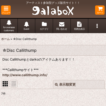
アーティスト参加型グッズ販売サイト！！
メニュー
カート
for overseas
Event
カテゴリ
問い合わせ
特商法表示
customers
ホーム
>
☆Disc Callithump
☆Disc Callithump
Disc Callithumpとdarkoのアイテムあります！！
***Callithumpサイト***
http://www.callithump.info/
表示順変更
閉じる
7
件
表示数
: