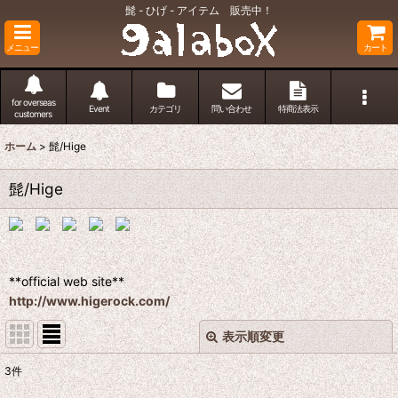
髭 - ひげ - アイテム 販売中！
メニュー
カート
for overseas
Event
カテゴリ
問い合わせ
特商法表示
customers
ホーム
>
髭/Hige
髭/Hige
**official web site**
http://www.higerock.com/
表示順変更
閉じる
3
件
表示数
: