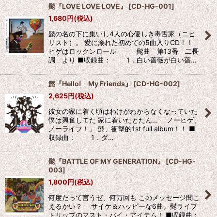
髭『LOVE LOVE LOVE』
[
CD-HG-001
]
1,680
円
(税込)
並び順
:
髭の名の下に集いし4人の心優しき毒舌家（ニヒ
リスト）。 愛に溺れた初めての5曲入りCD！！
絞り込む
ヒゲはロックンロール 髭曲 第13番 二長
調 より ■収録曲： 1．白い薔薇が白い薔…
髭『Hello! My Friends』
[
CD-HG-002
]
2,625
円
(税込)
彼女の家に着く頃はわけがわからなくなっていた
僕は興奮してた 家に着いたとたん... 「ノーヒゲ、
ノーライフ！」 髭、衝撃的1st full album！！ ■
収録曲： 1．ダ…
髭『BATTLE OF MY GENERATION』
[
CD-HG-
003
]
1,800
円
(税込)
何度だって言うゼ、何万回も このメッセージ聞こ
えるかい？ サイケ＆ハッピーな6曲。髭ライブ
トリップのマスト・バイ・アイテム！ ■収録曲：