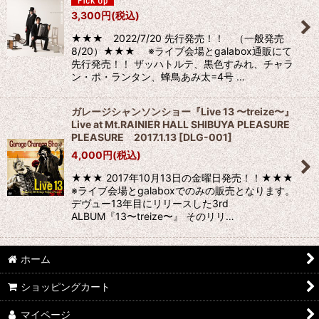
3,300
円
(税込)
絞り込む
★★★ 2022/7/20 先行発売！！ （一般発売
8/20）★★★ ※ライブ会場とgalabox通販にて
先行発売！！ ザッハトルテ、黒色すみれ、チャラ
ン・ポ・ランタン、蜂鳥あみ太=4号 …
ガレージシャンソンショー『Live 13 〜treize〜』
Live at Mt.RAINIER HALL SHIBUYA PLEASURE
PLEASURE 2017.1.13
[
DLG-001
]
4,000
円
(税込)
★★★ 2017年10月13日の金曜日発売！！★★★
※ライブ会場とgalaboxでのみの販売となります。
デヴュー13年目にリリースした3rd
ALBUM『13〜treize〜』 そのリリ…
ホーム
ショッピングカート
マイページ