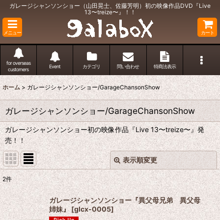
ガレージシャンソンショー（山田晃士、佐藤芳明）初の映像作品DVD『Live
13〜treize〜』！！
メニュー
カート
for overseas
Event
カテゴリ
問い合わせ
特商法表示
customers
ホーム
>
ガレージシャンソンショー/GarageChansonShow
ガレージシャンソンショー/GarageChansonShow
ガレージシャンソンショー初の映像作品『Live 13〜treize〜』発
売！！
表示順変更
閉じる
2
件
表示数
:
ガレージシャンソンショー『異父母兄弟 異父母
姉妹』
[
glcx-0005
]
並び順
: