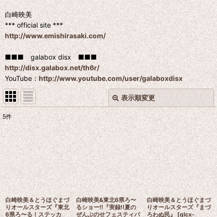
白崎映美
*** official site ***
http://www.emishirasaki.com/
■■■ galabox disx ■■■
http://disx.galabox.net/th6r/
YouTube：
http://www.youtube.com/user/galaboxdisx
表示順変更
閉じる
5
件
表示数
:
並び順
:
絞り込む
白崎映美＆とうほぐまづ
白崎映美&東北6県ろ〜
白崎映美＆とうほぐまづ
りオールスターズ『東北
るショー!!『実録!!夏の
りオールスターズ『まづ
6県ろ〜る！ステッカ
ぜんぶのせフェスティバ
ろわぬ民』
[
glcx-