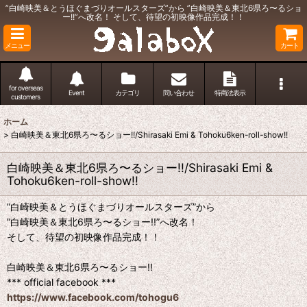
”白崎映美＆とうほぐまづりオールスターズ”から ”白崎映美＆東北6県ろ〜るショ
ー!!”へ改名！ そして、待望の初映像作品完成！！
メニュー
カート
for overseas
Event
カテゴリ
問い合わせ
特商法表示
customers
ホーム
>
白崎映美＆東北6県ろ〜るショー!!/Shirasaki Emi & Tohoku6ken-roll-show!!
白崎映美＆東北6県ろ〜るショー!!/Shirasaki Emi &
Tohoku6ken-roll-show!!
”白崎映美＆とうほぐまづりオールスターズ”から
”白崎映美＆東北6県ろ〜るショー!!”へ改名！
そして、待望の初映像作品完成！！
白崎映美＆東北6県ろ〜るショー!!
*** official facebook ***
https://www.facebook.com/tohogu6