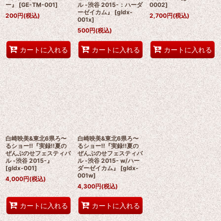
ー』
[
GE-TM-001
]
ル -渋谷 2015-：ハーダ
0002
]
ーゼイカム』
[
gldx-
200
円
(税込)
2,700
円
(税込)
001x
]
500
円
(税込)
カートに入れる
カートに入れる
カートに入れる
白崎映美&東北6県ろ〜
白崎映美&東北6県ろ〜
るショー!!『実録!!夏の
るショー!!『実録!!夏の
ぜんぶのせフェスティバ
ぜんぶのせフェスティバ
ル -渋谷 2015-』
ル -渋谷 2015- w/ハー
[
gldx-001
]
ダーゼイカム』
[
gldx-
001w
]
4,000
円
(税込)
4,300
円
(税込)
カートに入れる
カートに入れる