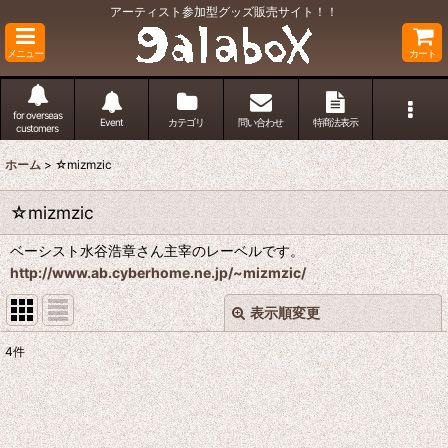
アーティスト参加型グッズ販売サイト！！
メニュー
カート
for overseas
Event
カテゴリ
問い合わせ
特商法表示
customers
ホーム
>
☆mizmzic
☆mizmzic
ベーシスト水谷浩章さん主宰のレーベルです。
http://www.ab.cyberhome.ne.jp/~mizmzic/
表示順変更
閉じる
4
件
表示数
:
並び順
: