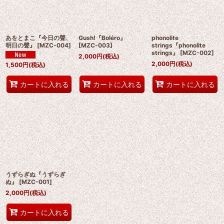
絞り込む
あをとまこ『今日の聲、
Gush!『Boléro』
phonolite
明日の聲』
[
MZC-004
]
[
MZC-003
]
strings『phonolite
strings』
[
MZC-002
]
2,000
円
(税込)
2,000
円
(税込)
1,500
円
(税込)
カートに入れる
カートに入れる
カートに入れる
うずらぎぬ『うずらぎ
ぬ』
[
MZC-001
]
2,000
円
(税込)
カートに入れる