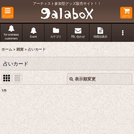
アーティスト参加型グッズ販売サイト！！
メニュー
カート
for overseas
Event
カテゴリ
問い合わせ
特商法表示
customers
ホーム
>
雑貨
>
占いカード
占いカード
表示順変更
閉じる
1
件
表示数
:
並び順
:
絞り込む