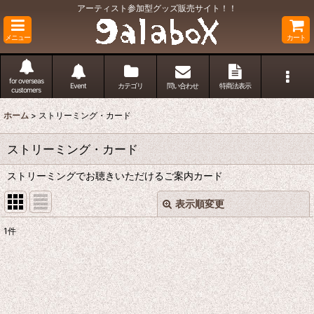
アーティスト参加型グッズ販売サイト！！
メニュー
カート
for overseas
Event
カテゴリ
問い合わせ
特商法表示
customers
ホーム
>
ストリーミング・カード
ストリーミング・カード
ストリーミングでお聴きいただけるご案内カード
表示順変更
閉じる
1
件
表示数
:
並び順
: