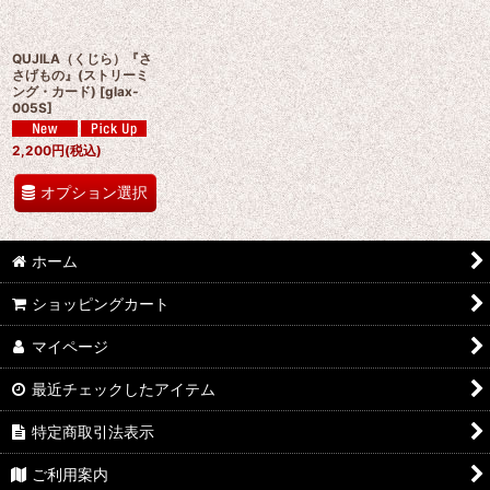
絞り込む
QUJILA（くじら）『さ
さげもの』(ストリーミ
ング・カード)
[
glax-
005S
]
2,200
円
(税込)
オプション選択
ホーム
ショッピングカート
マイページ
最近チェックしたアイテム
特定商取引法表示
ご利用案内