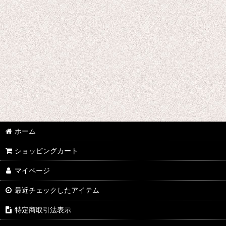
★☆★ galabox disx ★☆★
Adam Levy
青山陽一/Yoichi Aoyama
Undercurrent 4
石渡明廣/Akihiro Ishiwatari
イーヨ/eEyo
ホーム
板倉文/Bun Itakura
ショッピングカート
今井アレクサンドル/Alexandre Imai
マイページ
うつみようこ/Yoko Utsumi
最近チェックしたアイテム
特定商取引法表示
太田恵資 / Keisuke Ota