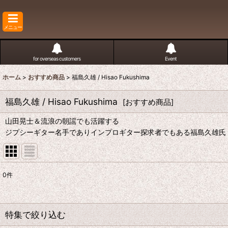
メニュー
for overseas customers
Event
ホーム
>
おすすめ商品
>
福島久雄 / Hisao Fukushima
福島久雄 / Hisao Fukushima
[
おすすめ商品
]
山田晃士＆流浪の朝謡でも活躍する
ジプシーギター名手でありインプロギター探求者でもある福島久雄氏
0
件
表示数
:
並び順
:
特集で絞り込む