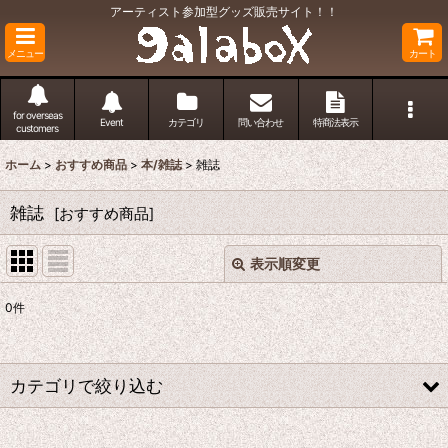
アーティスト参加型グッズ販売サイト！！
メニュー
カート
for overseas
Event
カテゴリ
問い合わせ
特商法表示
customers
ホーム
>
おすすめ商品
>
本/雑誌
>
雑誌
雑誌
[
おすすめ商品
]
表示順変更
閉じる
0
件
表示数
:
並び順
:
カテゴリで絞り込む
絞り込む
本