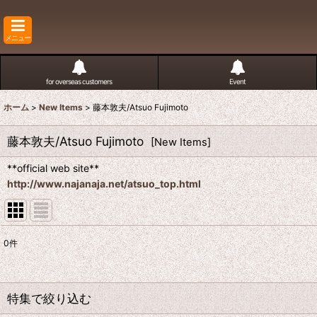
メニュー
for overseas customers
Event
ホーム
>
New Items
>
藤本敦夫/Atsuo Fujimoto
藤本敦夫/Atsuo Fujimoto
[
New Items
]
**official web site**
http://www.najanaja.net/atsuo_top.html
0
件
表示数
:
並び順
:
特集で絞り込む