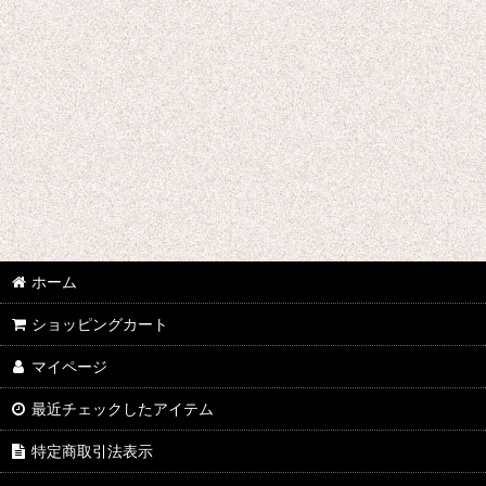
★☆★ galabox disx ★☆★
Adam Levy
青山陽一/Yoichi Aoyama
Undercurrent 4
石渡明廣/Akihiro Ishiwatari
イーヨ/eEyo
ホーム
板倉文/Bun Itakura
ショッピングカート
今井アレクサンドル/Alexandre Imai
マイページ
うつみようこ/Yoko Utsumi
最近チェックしたアイテム
特定商取引法表示
太田恵資 / Keisuke Ota