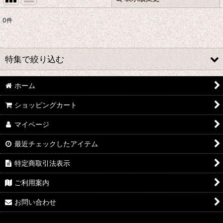
0
件
表示数
:
並び順
:
特集で絞り込む
絞り込む
ホーム
★☆★ galabox disx ★☆★
ショッピングカート
Adam Levy
マイページ
青山陽一/Yoichi Aoyama
最近チェックしたアイテム
Undercurrent 4
特定商取引法表示
石渡明廣/Akihiro Ishiwatari
ご利用案内
イーヨ/eEyo
お問い合わせ
板倉文/Bun Itakura