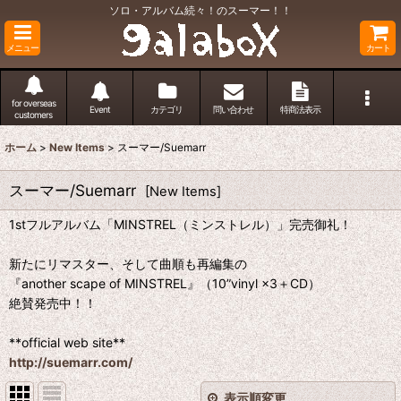
ソロ・アルバム続々！のスーマー！！
メニュー
カート
for overseas
Event
カテゴリ
問い合わせ
特商法表示
customers
ホーム
>
New Items
>
スーマー/Suemarr
スーマー/Suemarr
[
New Items
]
1stフルアルバム「MINSTREL（ミンストレル）」完売御礼！
新たにリマスター、そして曲順も再編集の
『another scape of MINSTREL』（10”vinyl ×3＋CD）
絶賛発売中！！
**official web site**
http://suemarr.com/
表示順変更
閉じる