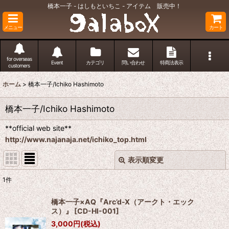
橋本一子 - はしもといちこ - アイテム 販売中！
メニュー
カート
for overseas
Event
カテゴリ
問い合わせ
特商法表示
customers
ホーム
>
橋本一子/Ichiko Hashimoto
橋本一子/Ichiko Hashimoto
**official web site**
http://www.najanaja.net/ichiko_top.html
表示順変更
閉じる
1
件
表示数
:
橋本一子×AQ『Arc’d-X（アークト・エック
ス）』
[
CD-HI-001
]
並び順
:
3,000
円
(税込)