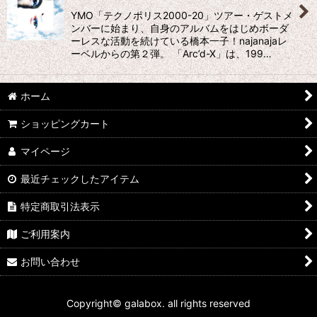
YMO「テクノポリス2000-20」ツアー・ゲストメ
絞り込む
ンバーに始まり、自身のアルバムをはじめボーダ
ーレスな活動を続けている橋本一子！najanajaレ
ーベルからの第２弾。 「Arc’d-X」は、199…
ホーム
ショッピングカート
マイページ
最近チェックしたアイテム
特定商取引法表示
ご利用案内
お問い合わせ
Copyright© galabox. all rights reserved