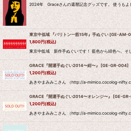
2024年 Graceさんの還暦記念グッズです。 使う
東京中低域 『バリトン一筋15年』手ぬぐい
[
GE-AM-0
1,800
円
(税込)
東京中低域 新作手ぬぐいです！ 藍色から緋色へ、そして
GRACE『開運手ぬぐい2014〜紺〜』
[
GE-GR-004
]
1,200
円
(税込)
あきやまみみこさん （http://a-mimico.cocolog-n
GRACE『開運手ぬぐい2014〜オレンジ〜』
[
GE-GR-
1,200
円
(税込)
あきやまみみこさん （http://a-mimico.cocolog-n