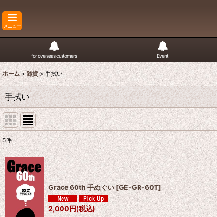
メニュー
for overseas customers
Event
ホーム
>
雑貨
>
手拭い
手拭い
5
件
表示数
:
並び順
:
Grace 60th 手ぬぐい
[
GE-GR-60T
]
2,000
円
(税込)