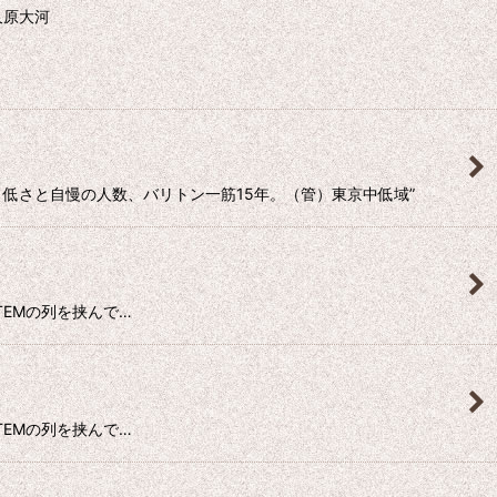
久原大河
よき低さと自慢の人数、バリトン一筋15年。（管）東京中低域”
Y ITEMの列を挟んで…
Y ITEMの列を挟んで…