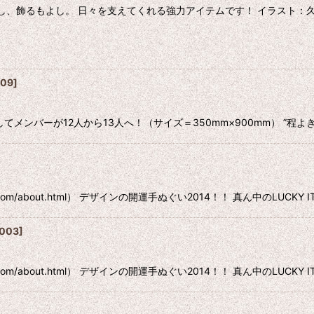
もよし、飾るもよし。 日々を支えてくれる強力アイテムです！ イラスト：
09
]
メンバーが12人から13人へ！（サイズ＝350mm×900mm） ”程
ifty.com/about.html） デザインの開運手ぬぐい2014！！ 真ん中のLUCK
003
]
ifty.com/about.html） デザインの開運手ぬぐい2014！！ 真ん中のLUCK