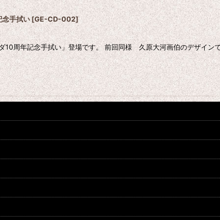
記念手拭い
[
GE-CD-002
]
ーダ10周年記念手拭い」登場です。 前回同様 久原大河画伯のデザイン