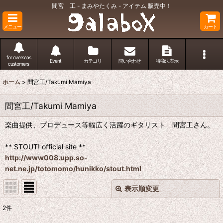
間宮 工 - まみやたくみ - アイテム 販売中！
メニュー
カート
for overseas
Event
カテゴリ
問い合わせ
特商法表示
customers
ホーム
>
間宮工/Takumi Mamiya
間宮工/Takumi Mamiya
楽曲提供、プロデュース等幅広く活躍のギタリスト 間宮工さん。
** STOUT! official site **
http://www008.upp.so-
net.ne.jp/totomomo/hunikko/stout.html
表示順変更
閉じる
2
件
表示数
: