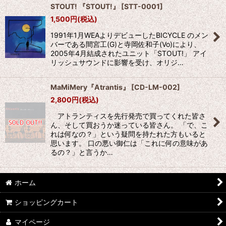
STOUT! 『STOUT!』
[
STT-0001
]
1,500
円
(税込)
並び順
:
1991年1月WEAよりデビューしたBICYCLE のメン
バーである間宮工(G)と寺岡佐和子(Vo)により、
絞り込む
2005年4月結成されたユニット「STOUT!」 アイ
リッシュサウンドに影響を受け、オリジ…
MaMiMery『Atrantis』
[
CD-LM-002
]
2,800
円
(税込)
アトランティスを先行発売で買ってくれた皆さ
ん、そして買おうか迷っている皆さん。 「で、こ
れは何なの？」という疑問を持たれた方もいると
思います。 口の悪い御仁は「これに何の意味があ
るの？」と言うか…
ホーム
ショッピングカート
マイページ