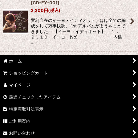
[
CD-EY-001
]
並び順
:
2,200
円
(税込)
変幻自在のイーヨ・イディオット、ほぼ全ての編
絞り込む
成をして万事快調、 1st アルバムがようやっとで
きました。 【イーヨ・イディオット】 １．
９．１０ イーヨ (vo) 内橋
…
ホーム
ショッピングカート
マイページ
最近チェックしたアイテム
特定商取引法表示
ご利用案内
お問い合わせ