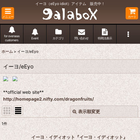
イーヨ（eEyo idiot）アイテム 販売中！
メニュー
カート
for overseas
Event
カテゴリ
問い合わせ
特商法表示
customers
ホーム
>
イーヨ/eEyo
イーヨ/eEyo
**official web site**
http://homepage2.nifty.com/dragonfruits/
表示順変更
閉じる
1
件
表示数
:
イーヨ・イディオット『イーヨ・イディオット』