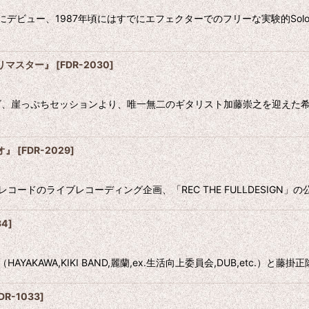
年頃にデビュー、1987年頃にはすでにエフェクターでのフリーな実験的S
リマスター』
[
FDR-2030
]
崖っぷちセッションより、唯一無二のギタリスト加藤崇之を迎えた希有
オ』
[
FDR-2029
]
ードのライブレコーディング企画、「REC THE FULLDESIGN」の
34
]
KAWA,KIKI BAND,麗蘭,ex.生活向上委員会,DUB,etc.）と藤掛正隆d
DR-1033
]