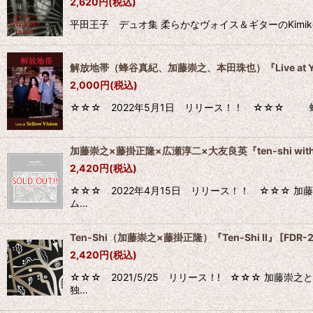
2,620
円
(税込)
並び順
:
平田王子 デュオ集 柔らかなヴォイス＆ギターのKimik
解放地帯（蜂谷真紀、加藤崇之、本田珠也）『Live at Yell
2,000
円
(税込)
☆☆☆ 2022年5月1日 リリース！！ ☆☆☆ 蜂谷真紀（voice
加藤崇之×藤掛正隆×広瀬淳二×大友良英『ten-shi with hiros
2,420
円
(税込)
☆☆☆ 2022年4月15日 リリース！！ ☆☆☆ 加
ム…
Ten-Shi（加藤崇之×藤掛正隆）『Ten-Shi II』
[
FDR-
2,420
円
(税込)
☆☆☆ 2021/5/25 リリース！! ☆☆☆ 加藤
独…