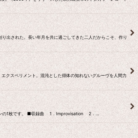
って創り出された。長い年月を共に過ごしてきた二人だからこそ、作り
ク・エクスペリメント。混沌とした得体の知れないグルーヴを人間力
す。 ■収録曲 1．Improvisation 2．…