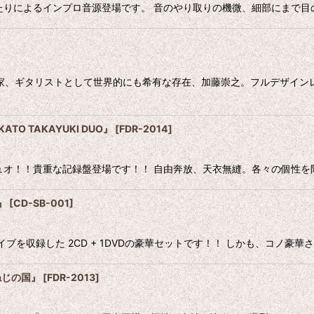
ice このふたりによるインプロ音源登場です。 音のやり取りの機微、細部に
音楽家、ギタリストとして世界的にも希有な存在、加藤崇之。フルデザイン
ATO TAKAYUKI DUO』
[
FDR-2014
]
 待望のデュオ！！貴重な記録盤登場です！！ 自由奔放、天衣無縫。各々の
8』
[
CD-SB-001
]
れたライブを収録した 2CD + 1DVDの豪華セットです！！ しかも、コ
ねじの国』
[
FDR-2013
]