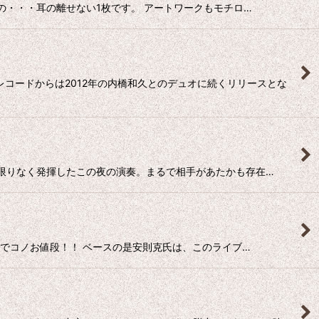
まで目の・・・耳の離せない1枚です。 アートワークもモチロ…
レコードからは2012年の内橋和久とのデュオに続くリリースとな
個性を限りなく発揮したこの夜の演奏。まるで相手があたかも存在…
ノ豪華さでコノお値段！！ ベースの是安則克氏は、このライブ…