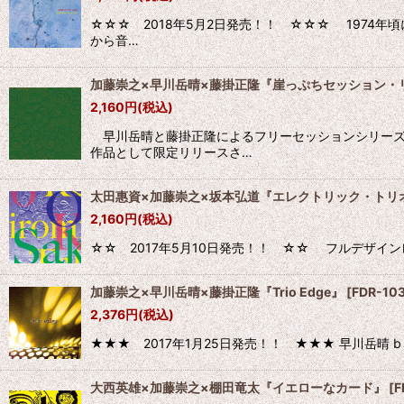
☆☆☆ 2018年5月2日発売！！ ☆☆☆ 1974
から音…
加藤崇之×早川岳晴×藤掛正隆『崖っぷちセッション・
2,160
円
(税込)
早川岳晴と藤掛正隆によるフリーセッションシリーズ、
作品として限定リリースさ…
太田惠資×加藤崇之×坂本弘道『エレクトリック・トリ
2,160
円
(税込)
☆☆ 2017年5月10日発売！！ ☆☆ フルデザインレコ
加藤崇之×早川岳晴×藤掛正隆『Trio Edge』
[
FDR-10
2,376
円
(税込)
★★★ 2017年1月25日発売！！ ★★★ 早川岳晴 b（HAYA
大西英雄×加藤崇之×棚田竜太『イエローなカード』
[
F