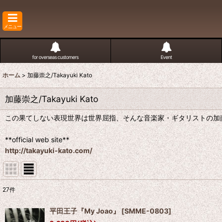
メニュー
for overseas customers
Event
ホーム
>
加藤崇之/Takayuki Kato
加藤崇之/Takayuki Kato
この果てしない表現世界は世界屈指、そんな音楽家・ギタリストの加
**official web site**
http://takayuki-kato.com/
27
件
表示数
:
平田王子『My Joao』
[
SMME-0803
]