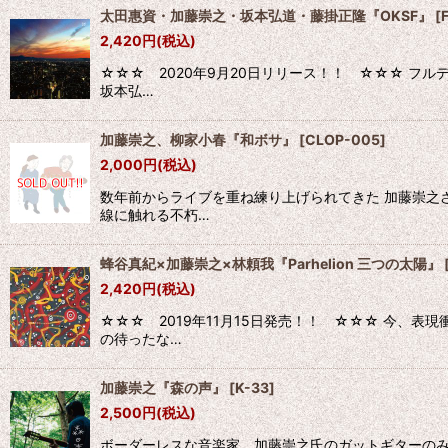
太田惠資・加藤崇之・坂本弘道・藤掛正隆『OKSF』
[
2,420
円
(税込)
☆☆☆ 2020年9月20日リリース！！ ☆☆☆ フル
坂本弘…
加藤崇之、柳家小春『和ボサ』
[
CLOP-005
]
2,000
円
(税込)
数年前からライブを重ね練り上げられてきた 加藤崇之
線に触れる不朽…
蜂谷真紀×加藤崇之×林頼我『Parhelion 三つの太陽』
2,420
円
(税込)
☆☆☆ 2019年11月15日発売！！ ☆☆☆ 今、
の待ったな…
加藤崇之『森の声』
[
K-33
]
2,500
円
(税込)
ボーダーレスな音楽家 加藤崇之氏のガットギターのみ