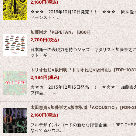
2,160
円
(税込)
☆☆☆ 2016年10月10日発売！！ ☆☆☆ 間
ベーシスト・ …
加藤崇之『PEPETAN』
[
B66F
]
2,700
円
(税込)
日本随一の表現力を持つジャズ・ギタリスト加藤崇之による
ット・ギ…
トリオねじ×坂田明『トリオねじ×坂田明』
[
FDR-1031
2,484
円
(税込)
☆☆☆ 2015年12月15日発売！！ ☆☆☆ 加
ブ作品。 …
太田惠資×加藤崇之×坂本弘道『ACOUSTIC』
[
FDR-2
2,160
円
(税込)
フルデザインレコードの新たな録音企画、「REC THE
なってるハウス…