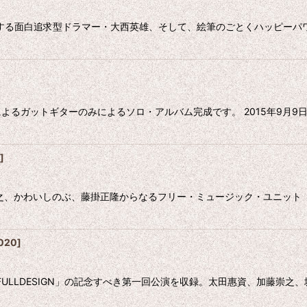
を愛する面白追求型ドラマー・大西英雄、そして、絵筆のごとくハッピー
ガットギターのみによるソロ・アルバム完成です。 2015年9月9日に
]
藤崇之、かわいしのぶ、藤掛正隆からなるフリー・ミュージック・ユニッ
020
]
 FULLDESIGN」の記念すべき第一回公演を収録。太田惠資、加藤