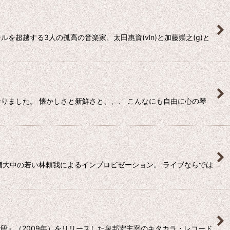
超越する3人の孤高の音楽家、太田惠資(vln)と加藤崇之(g)と
りました。 懐かしさと新鮮さと、、、 こんなにも自由に心の琴
ー増大中の若い林頼我によるインプロビゼーション。 ライブならでは
段』（2009年）をリリースした泉邦宏主宰のキタカラ・レコード