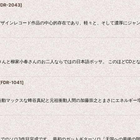
FDR-2043
]
デザインレコード作品の中心的存在であり、軽々と、そして濃厚にジャンルを
さんと柳家小春さんのお二人ならではの日本語ボッサ。 このほどCDとな
[
FDR-1041
]
表現衝動マックスな蜂谷真紀と元祖衝動人間の加藤崇之とまさにエネルギ
でのソロ3作目完成です。 最初のガットギターソロ『天国への最後の階