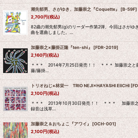
潮先郁男、さがゆき、加藤崇之『Coquette』
[
B-59F
]
2,700
円
(税込)
82歳の潮先郁男(g)のリーダー作第2弾、今回はさ
曲を選曲しました。…
加藤崇之×藤掛正隆『ten-shi』
[
FDR-2019
]
2,160
円
(税込)
＊＊＊ 2014年7月25日発売！！ ＊＊＊ 加藤崇
藤/藤掛…
トリオねじ×林栄一 TRIO NEJI×HAYASHI EIICHI
[
FD
2,100
円
(税込)
＊＊＊ 2013年10月30日発売！！ ＊＊＊ 加
録音は浅草…
加藤崇之＆おちょこ『アワイ』
[
OCH-001
]
2,100
円
(税込)