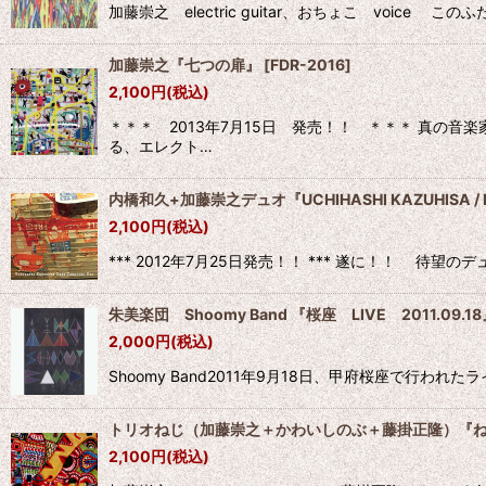
加藤崇之 electric guitar、おちょこ vo
加藤崇之『七つの扉』
[
FDR-2016
]
2,100
円
(税込)
＊＊＊ 2013年7月15日 発売！！ ＊＊＊ 真の
る、エレクト…
内橋和久+加藤崇之デュオ『UCHIHASHI KAZUHISA / K
2,100
円
(税込)
*** 2012年7月25日発売！！ *** 遂に！！
朱美楽団 Shoomy Band 『桜座 LIVE 2011.09.1
2,000
円
(税込)
Shoomy Band2011年9月18日、甲府桜座で行わ
トリオねじ（加藤崇之＋かわいしのぶ＋藤掛正隆）『
2,100
円
(税込)