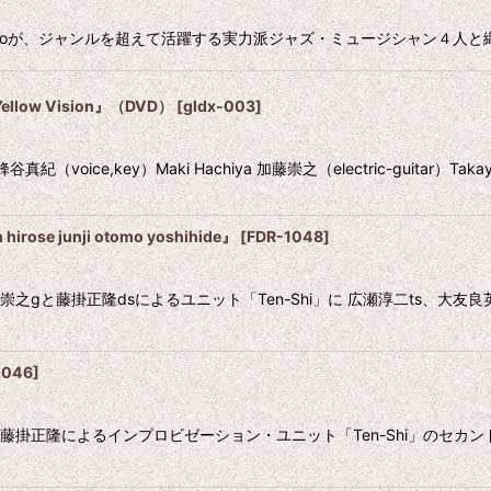
oが、ジャンルを超えて活躍する実力派ジャズ・ミュージシャン４人と織りなすデ
絞り込む
ow Vision』（DVD）
[
gldx-003
]
,key）Maki Hachiya 加藤崇之（electric-guitar）Takayuk
e junji otomo yoshihide』
[
FDR-1048
]
藤崇之gと藤掛正隆dsによるユニット「Ten-Shi」に 広瀬淳二ts、
2046
]
崇之と藤掛正隆によるインプロビゼーション・ユニット「Ten-Shi」のセ