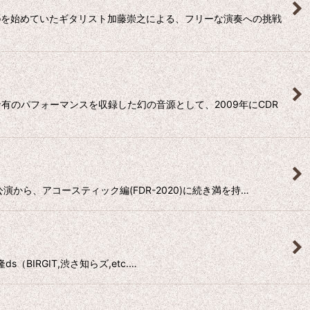
oloを始めていたギタリスト加藤崇之による、フリーな演奏への挑戦
のパフォーマンスを収録した幻の音源として、2009年にCDR
公演から、アコースティック編(FDR-2020)に続き満を持…
s（BIRGIT,渋さ知らズ,etc.…