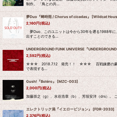
制作。 「鳥との共…
夢Duo『蝉時雨 / Chorus of cicadas』
[
Wildcat Hou
2,160
円
(税込)
夢Duo、このユニットは今から30年を遡る1988年
出すことのできる…
UNDERGROUND FUNK UNIVERSE『UNDERGROUND 
2,592
円
(税込)
☆☆☆ 2018.7.12 発売！！ ☆☆☆ 百戦錬
で表現する…
Gush!『Boléro』
[
MZC-003
]
2,000
円
(税込)
加藤崇之（g）、水谷浩章（b）、芳垣安洋（drs）。 こ
エレクトリック渦『イエロービジョン』
[
FDR-2033
]
2,376
円
(税込)