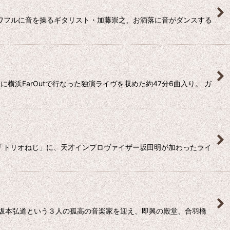
パワフルに音を操るギタリスト・加藤崇之、お洒落に音がダンスする
横浜FarOutで行なった独演ライヴを収めた約47分6曲入り。 ガ
ト「トリオねじ」に、天才インプロヴァイザー坂田明が加わったライ
崇之、坂本弘道という３人の孤高の音楽家を迎え、即興の殿堂、合羽橋