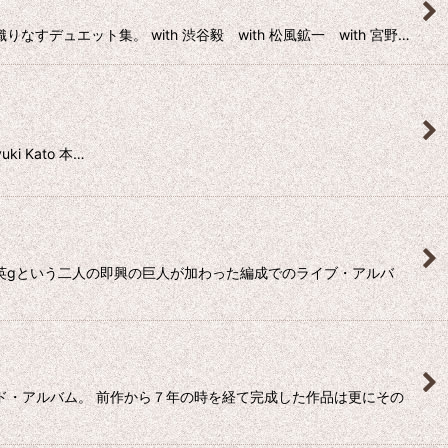
ュエット集。 with 渋谷毅 with 松風鉱一 with 宮野…
i Kato 本…
大友良英gという二人の即興の巨人が加わった編成でのライブ・アルバ
カンド・アルバム。 前作から７年の時を経て完成した作品は更にその