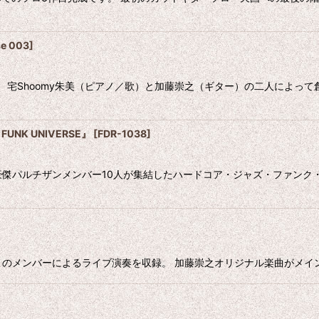
se 003
]
に、宅Shoomy朱美（ピアノ／歌）と加藤崇之（ギター）の二人によ
FUNK UNIVERSE』
[
FDR-1038
]
磨の豪傑パルチザンメンバー10人が集結したハードコア・ジャズ・ファン
のメンバーによるライブ演奏を収録。 加藤崇之オリジナル楽曲がメインの1枚で