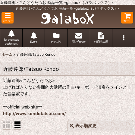
近藤達郎 -こんどうたつお 商品一覧 -galabox（ガラボックス）-
近藤達郎 -こんどうたつお 商品一覧 -galabox（ガラボックス）-
メニュー
カート
for overseas
Event
カテゴリ
問い合わせ
特商法表示
customers
ホーム
>
近藤達郎/Tatsuo Kondo
近藤達郎/Tatsuo Kondo
近藤達郎<こんどうたつお>
上げればきりない多面的大活躍の作曲/キーボード演奏をメインとし
た音楽家です。
**official web site**
http://www.kondotatsuo.com/
表示順変更
閉じる