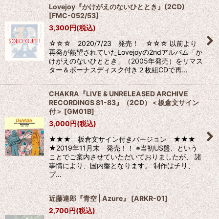
Lovejoy『かけがえのないひととき』(2CD)
[
FMC-052/53
]
3,300
円
(税込)
☆☆☆ 2020/7/23 発売！ ☆☆☆ 以前より
再発が熱望されていたLovejoyの2ndアルバム「か
けがえのないひととき」（2005年発売）をリマス
ター＆ボーナスディスク付き２枚組CDで再…
CHAKRA『LIVE & UNRELEASED ARCHIVE
RECORDINGS 81-83』（2CD）＜板倉文サイン
付＞
[
GM01B
]
3,000
円
(税込)
★★★ 板倉文サイン付きバージョン ★★★
★2019年11月末 発売！！ ※当初US盤、という
ことでご案内させていただいておりましたが、 諸
事情により、国内盤となります。 制作はチリ、
プ…
近藤達郎『青空 | Azure』
[
ARKR-01
]
2,700
円
(税込)