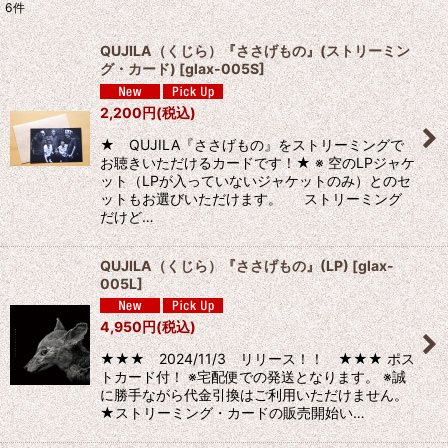
6
件
表示数
:
QUJILA（くじら）『ささげもの』(ストリーミン
グ・カード)
[
glax-005S
]
並び順
:
2,200
円
(税込)
絞り込む
★ QUJILA『ささげもの』をストリーミングで
お聴きいただけるカードです！★ ※ 空のLPジャケ
ット（LPが入っていないジャケットのみ）とのセ
ットもお選びいただけます。 ストリーミング
だけど…
QUJILA（くじら）『ささげもの』(LP)
[
glax-
005L
]
4,950
円
(税込)
★★★ 2024/11/3 リリース！！ ★★★ ポス
トカード付！ ※宅配便での発送となります。 ※誠
に勝手ながら代金引換はご利用いただけません。
★ストリーミング・カードの販売開始い…