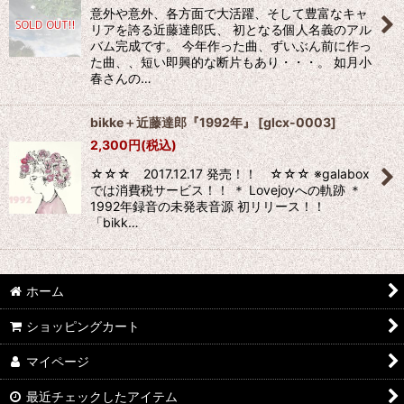
意外や意外、各方面で大活躍、そして豊富なキャ
リアを誇る近藤達郎氏、 初となる個人名義のアル
バム完成です。 今年作った曲、ずいぶん前に作っ
た曲、、短い即興的な断片もあり・・・。 如月小
春さんの…
bikke＋近藤達郎『1992年』
[
glcx-0003
]
2,300
円
(税込)
☆☆☆ 2017.12.17 発売！！ ☆☆☆ ※galabox
では消費税サービス！！ ＊ Lovejoyへの軌跡 ＊
1992年録音の未発表音源 初リリース！！
「bikk…
ホーム
ショッピングカート
マイページ
最近チェックしたアイテム