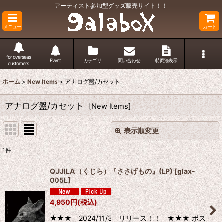
アーティスト参加型グッズ販売サイト！！
メニュー
カート
for overseas
Event
カテゴリ
問い合わせ
特商法表示
customers
ホーム
>
New Items
>
アナログ盤/カセット
アナログ盤/カセット
[
New Items
]
表示順変更
閉じる
1
件
サブカテゴリ
:
QUJILA（くじら）『ささげもの』(LP)
[
glax-
005L
]
表示数
:
4,950
円
(税込)
並び順
:
★★★ 2024/11/3 リリース！！ ★★★ ポス