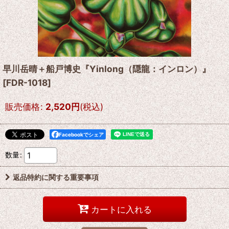
早川岳晴＋船戸博史『Yinlong（隠龍：インロン）』
[
FDR-1018
]
販売価格
:
2,520
円
(税込)
Facebookでシェア
数量
:
返品特約に関する重要事項
カートに入れる