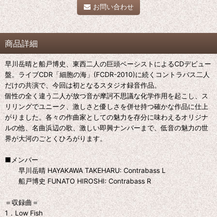
お問い合わせ
商品詳細
早川岳晴と船戸博史、東西二人の巨頭ベーシストによるCDデビュー
盤。ライブCDR「細胞の海」(FCDR-2010)に続くコントラバス二人
だけの共演で、今回は初となるスタジオ録音作品。
個性の全く違う二人が放つ音が摩訶不思議な化学作用を起こし、ス
リリングでユニーク、激しさと優しさを併せ持つ確かな作品に仕上
がりました。各々の作曲家としての魅力を存分に味わえるオリジナ
ルの他、名曲浜辺の歌、激しい即興ナンバーまで、低音の魅力の世
界が大河のごとくひろがります。
■メンバー
早川岳晴 HAYAKAWA TAKEHARU: Contrabass L
船戸博史 FUNATO HIROSHI: Contrabass R
＝収録曲＝
1．Low Fish