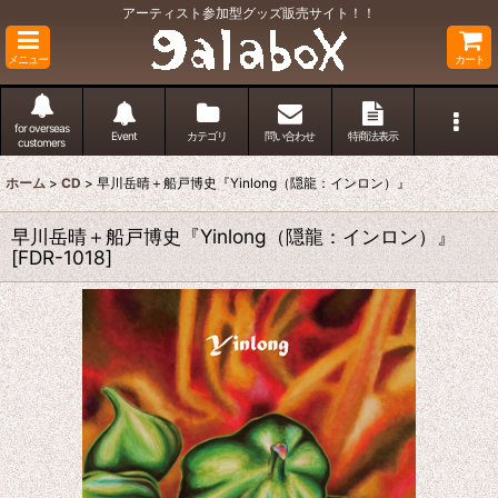
アーティスト参加型グッズ販売サイト！！
メニュー
カート
for overseas
Event
カテゴリ
問い合わせ
特商法表示
customers
ホーム
>
CD
>
早川岳晴＋船戸博史『Yinlong（隠龍：インロン）』
早川岳晴＋船戸博史『Yinlong（隠龍：インロン）』
[
FDR-1018
]