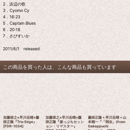
2．浜辺の歌
3．Cyomo Cy
4．16:23
5．Captain Blues
6．20:18
7．さびすいか
2011/6/1 released
この商品を買った人は、こんな商品も買っています
加藤崇之×早川岳晴×藤
加藤崇之×早川岳晴×藤
藤掛正隆＋早川岳晴＋山
掛正隆『Trio Edge』
掛正隆『崖っぷちセッシ
本精一『「弱虫」(from
[
FDR-1034
]
ョン・リマスター』
Gakeppuchi