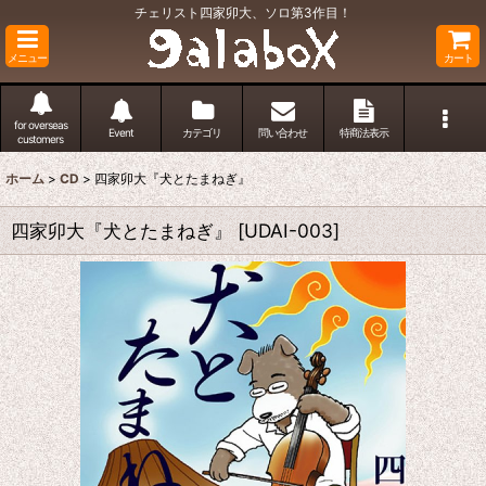
チェリスト四家卯大、ソロ第3作目！
メニュー
カート
for overseas
Event
カテゴリ
問い合わせ
特商法表示
customers
ホーム
>
CD
>
四家卯大『犬とたまねぎ』
四家卯大『犬とたまねぎ』
[
UDAI-003
]