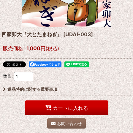
四家卯大『犬とたまねぎ』
[
UDAI-003
]
販売価格
:
1,000
円
(税込)
Facebookでシェア
数量
:
返品特約に関する重要事項
カートに入れる
お問い合わせ