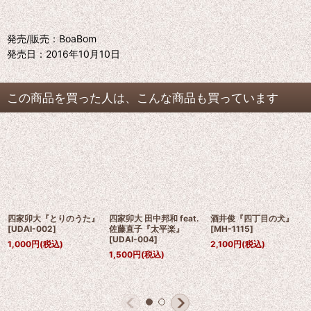
発売/販売：BoaBom
発売日：2016年10月10日
この商品を買った人は、こんな商品も買っています
四家卯大『とりのうた』
四家卯大 田中邦和 feat.
酒井俊『四丁目の犬』
[
UDAI-002
]
佐藤直子『太平楽』
[
MH-1115
]
[
UDAI-004
]
1,000
円
(税込)
2,100
円
(税込)
1,500
円
(税込)