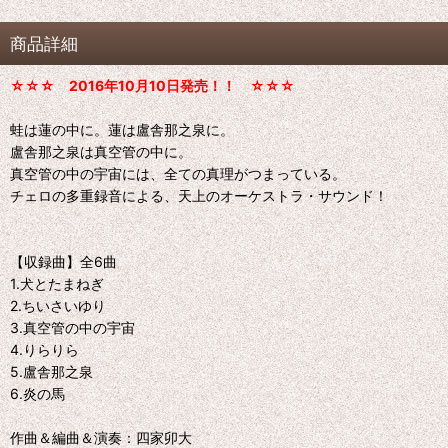
商品詳細
☆☆☆ 2016年10月10日発売！！ ☆☆☆
蛙は蓮の中に。蓮は盧舎那之泉に。
盧舎那之泉は真空管の中に。
真空管の中の宇宙には、全ての真理がつまっている。
チェロの多重録音による、天上のオーケストラ・サウンド！
【収録曲】全6曲
1.犬とたまねぎ
2.ちいさいゆり
3.真空管の中の宇宙
4.りらりら
5.盧舎那之泉
6.炎の馬
作曲＆編曲＆演奏：四家卯大