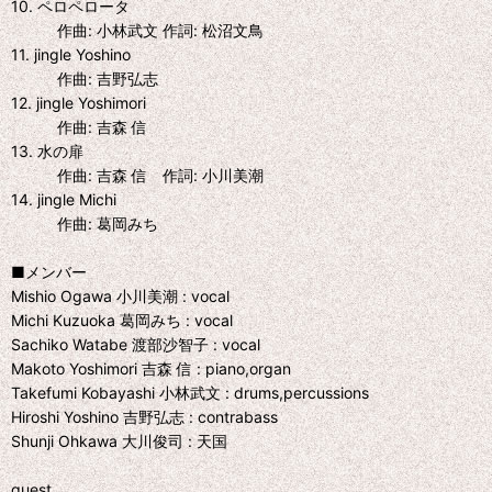
10. ペロペロータ
作曲: 小林武文 作詞: 松沼文鳥
11. jingle Yoshino
作曲: 吉野弘志
12. jingle Yoshimori
作曲: 吉森 信
13. 水の扉
作曲: 吉森 信 作詞: 小川美潮
14. jingle Michi
作曲: 葛岡みち
■メンバー
Mishio Ogawa 小川美潮 : vocal
Michi Kuzuoka 葛岡みち : vocal
Sachiko Watabe 渡部沙智子 : vocal
Makoto Yoshimori 吉森 信 : piano,organ
Takefumi Kobayashi 小林武文 : drums,percussions
Hiroshi Yoshino 吉野弘志 : contrabass
Shunji Ohkawa 大川俊司 : 天国
guest