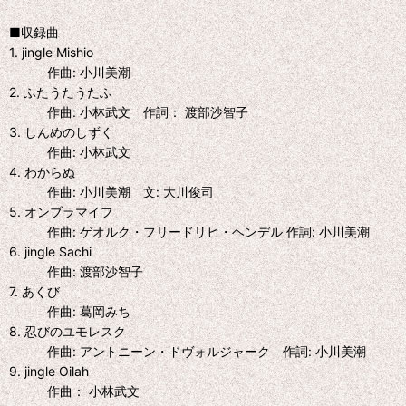
■収録曲
1. jingle Mishio
作曲: 小川美潮
2. ふたうたうたふ
作曲: 小林武文 作詞： 渡部沙智子
3. しんめのしずく
作曲: 小林武文
4. わからぬ
作曲: 小川美潮 文: 大川俊司
5. オンブラマイフ
作曲: ゲオルク・フリードリヒ・ヘンデル 作詞: 小川美潮
6. jingle Sachi
作曲: 渡部沙智子
7. あくび
作曲: 葛岡みち
8. 忍びのユモレスク
作曲: アントニーン・ドヴォルジャーク 作詞: 小川美潮
9. jingle Oilah
作曲： 小林武文