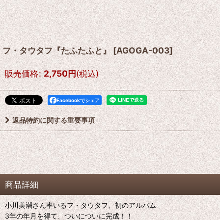
フ・タウタフ『たふたふと』
[
AGOGA-003
]
販売価格
:
2,750
円
(税込)
Facebookでシェア
返品特約に関する重要事項
商品詳細
小川美潮さん率いるフ・タウタフ、初のアルバム
3年の年月を得て、ついについに完成！！