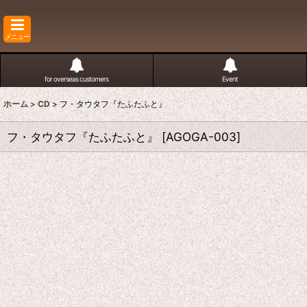
メニュー
for overseas customers
Event
ホーム
>
CD
>
フ・タウタフ『たふたふと』
フ・タウタフ『たふたふと』
[
AGOGA-003
]