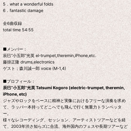
5．what a wonderful folds
6．fantastic damage
全6曲収録
total time 54:55
■メンバー：
辰巳“小五郎”光英 el-trumpet,theremin,iPhone,etc.
藤掛正隆 drums,electronics
ゲスト；森川誠一郎 voice (M-1,4)
■プロフィール：
辰巳“小五郎”光英 Tatsumi Kogoro (electric-trumpet, theremin,
iPhone, etc)
ジャズやロックをベースに精神と実像におけるフリーな演奏を求め
て、ラッパ一本持ってどこへでも飛んで行く無重力トランペッタ
ー。
様々なレコーディング、セッション、アーティストツアーなどを経
て、2003年渋さ知らズに合流、海外国内のフェスや長期ツアーなど