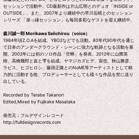
セッションで活動中。CD最新作は片山広明とのデュオ「INSIDE or
OUTSIDE」。また、2007年より継続中の早川岳晴とのセッション
シリーズ 「崖っ縁セッション」も毎回多彩なゲストを迎え継続中。
森川誠一郎 Morikawa Seiichirou（voice）
1984年頃Z.O.Aを結成。YBO2などでも活動。80年代90年代を通じ
て日本のアンダーグラウンド・シーンに強力な軌跡となる活動を展
開。2002年には初のソロ作品「空蝉」を発表。2012年に山際英
樹、高橋幾郎と血と雫を結成。ヤマジカズヒデ、宙也、秋山勝彦、
ラピス、ヒゴヒロシ、藤掛正隆とのNoME等アーティストとして精
力的に活動する他、プロデューサーとしても様々な作品を世に送り
出している。
Recorded by Terabe Takanori
Edited,Mixed by Fujikake Masataka
発売元：フルデザインレコード
http://fulldesignrecords.com