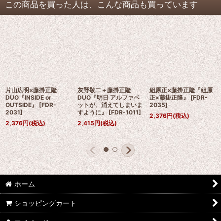
この商品を買った人は、こんな商品も買っています
片山広明×藤掛正隆
灰野敬二＋藤掛正隆
組原正×藤掛正隆『組原
DUO『INSIDE or
DUO『明日 アルファベ
正×藤掛正隆』
[
FDR-
OUTSIDE』
[
FDR-
ットが、消えてしまいま
2035
]
2031
]
すように』
[
FDR-1011
]
2,376
円
(税込)
2,376
円
(税込)
2,415
円
(税込)
ホーム
ショッピングカート