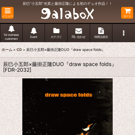
辰巳“小五郎”光英と藤掛正隆による初のデュオ作品！！
メニュー
カート
for overseas
Event
カテゴリ
問い合わせ
特商法表示
customers
ホーム
>
CD
>
辰巳小五郎×藤掛正隆DUO『draw space folds』
辰巳小五郎×藤掛正隆DUO『draw space folds』
[
FDR-2032
]