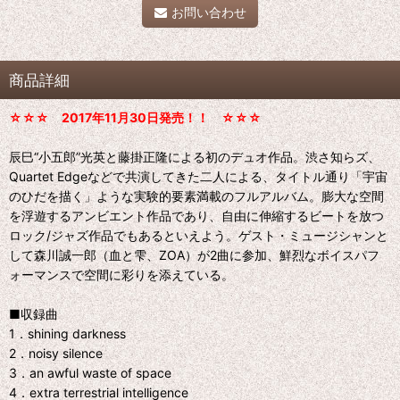
お問い合わせ
商品詳細
☆☆☆ 2017年11月30日発売！！ ☆☆☆
辰巳“小五郎”光英と藤掛正隆による初のデュオ作品。渋さ知らズ、
Quartet Edgeなどで共演してきた二人による、タイトル通り「宇宙
のひだを描く」ような実験的要素満載のフルアルバム。膨大な空間
を浮遊するアンビエント作品であり、自由に伸縮するビートを放つ
ロック/ジャズ作品でもあるといえよう。ゲスト・ミュージシャンと
して森川誠一郎（血と雫、ZOA）が2曲に参加、鮮烈なボイスパフ
ォーマンスで空間に彩りを添えている。
■収録曲
1．shining darkness
2．noisy silence
3．an awful waste of space
4．extra terrestrial intelligence