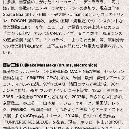
に参加。吉森信の手がけた「バッカーノ」「デュラララ」「海月
姫」他、多数のアニメやドラマサントラへの参加や、現在はThe
Space Baa (辰巳小五郎・不破大輔・Jimanica)という自己のトリオ
や、DOGON (赤澤洋次・辰巳小五郎・湊雅史)でのコンスタントな
音楽活動に加え、今年、ニューヨーク録音での井上誠＋ヒカシュー
「ゴジラ伝説V」アルバムやN.Y.ライブ、又ここ数年、風瑓ダンス
の芝居公演「泥リア」「スカラベ」「まつろわぬ神」等、演劇分野
での音楽制作参加など、上下左右を問わない無重力な活動を行って
いる。
藤掛正隆 Fujikake Masataka (drums, electronics)
異分野コラボレーションFORMLESS MACHINEの主宰、セッション
活動を経て、96年ZENI GEVAに加入、米国、欧州、豪州ツアーやフ
ェスティバルへ出演。97年にBAKI、諸田コウらと#9結成。98年
Z.O.Aに参加。99年 フルデザインレコード設立。13oz.、酒井泰三
3355、恒松正敏GROUPなどを経て、2007年、渋さ知らズに参加。
灰野敬二、巻上公一、山本精一、ジム・オルーク、坂田明、レッ
ク、内橋和久、柳原陽一郎、うつみようこ等様々なアーティストと
共演、多くのCD作品をリリース。2014年、初のソロ名義作品
「UNIVERSE,RED&BLUE」を発表。現在、ホッピー神山とBIRGIT、
加藤崇之とのTen-Shi、ヒゴヒロシらとのNoME等様々なユニット、