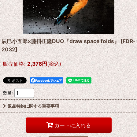
辰巳小五郎×藤掛正隆DUO『draw space folds』
[
FDR-
2032
]
販売価格
:
2,376
円
(税込)
Facebookでシェア
数量
:
返品特約に関する重要事項
カートに入れる