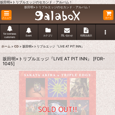
坂田明×トリプルエッジのセカンド・アルバム！
坂田明×トリプルエッジのセカンド・アルバム！
メニュー
カート
for overseas
Event
カテゴリ
問い合わせ
特商法表示
customers
ホーム
>
CD
>
坂田明×トリプルエッジ『LIVE AT PIT INN』
坂田明×トリプルエッジ『LIVE AT PIT INN』
[
FDR-
1045
]