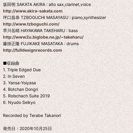
坂田明 SAKATA AKIRA : alto sax,clarinet,voice
http://www.akira-sakata.com
坪口昌恭 TZBOGUCHI MASAYASU : piano,synthesizer
http://www.tzboguchi.com/
早川岳晴 HAYAKAWA TAKEHARU : bass
http://www2u.biglobe.ne.jp/~takeharu/
藤掛正隆 FUJIKAKE MASATAKA : drums
http://fulldesignrecords.com
■収録曲
1. Triple Edged Due
2. In Seven
3. Yansa-Yoiyasa
4. Botchan Dongri
5. Rolschach Suite 2019
6. Nyudo Seikyo
Recorded by Terabe Takanori
発売日：2020年10月25日