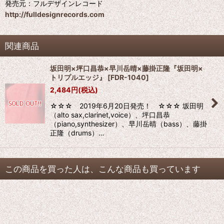
発売元：フルデザインレコード
http://fulldesignrecords.com
関連商品
坂田明×坪口昌恭×早川岳晴×藤掛正隆『坂田明×
トリプルエッジ』
[
FDR-1040
]
2,484
円
(税込)
☆☆☆ 2019年6月20日発売！ ☆☆☆ 坂田明
（alto sax,clarinet,voice）、坪口昌恭
（piano,synthesizer）、早川岳晴（bass）、藤掛
正隆（drums）…
この商品を買った人は、こんな商品も買っています