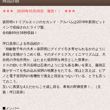
商品詳細
☆☆☆ 2020年10月25日 発売！！ ☆☆☆
坂田明×トリプルエッジのセカンド・アルバムは2019年新宿ピット
インで収録されたライブ盤。
全6曲69分38秒収録！
坪口昌恭による作品紹介：
「樹齢数千年の大木＝坂田明にグイグイ引き寄せられるかのように
多様な生物がうごめく様。そのダイナミクス／ミニマリズムは、大
自然の浄化作用か、はたまた坂田明を神主とした祭事か。
ドスの効いた早川岳晴は忍者のように立ち振る舞いを変え、藤掛正
隆がすべてを包み込み深胴の地響きをたてる。僕はと言えば、ピア
ノと電子音同列の有機性で過去と現在をつないでいる、とでも言っ
ておこう。
互いに異質な4人だからこそ成し得る、希有の即興世界！」（文
責：坪口昌恭）
■メンバー