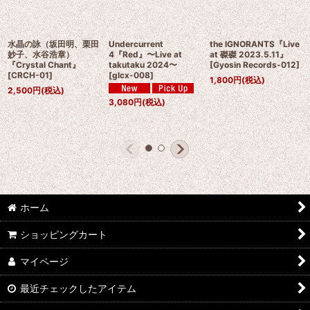
水晶の詠（坂田明、栗田
Undercurrent
the IGNORANTS『Live
妙子、水谷浩章）
4『Red』〜Live at
at 磔磔 2023.5.11』
『Crystal Chant』
takutaku 2024〜
[
Gyosin Records-012
]
[
CRCH-01
]
[
glcx-008
]
1,800
円
(税込)
2,500
円
(税込)
3,080
円
(税込)
ホーム
ショッピングカート
マイページ
最近チェックしたアイテム