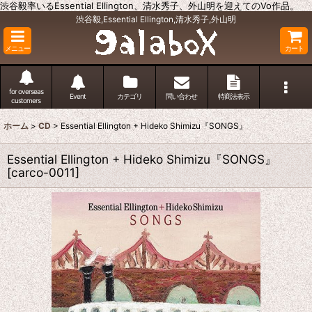
渋谷毅率いるEssential Ellington、清水秀子、外山明を迎えてのVo作品。
渋谷毅,Essential Ellington,清水秀子,外山明
メニュー
カート
for overseas
Event
カテゴリ
問い合わせ
特商法表示
customers
ホーム
>
CD
>
Essential Ellington + Hideko Shimizu『SONGS』
Essential Ellington + Hideko Shimizu『SONGS』
[
carco-0011
]