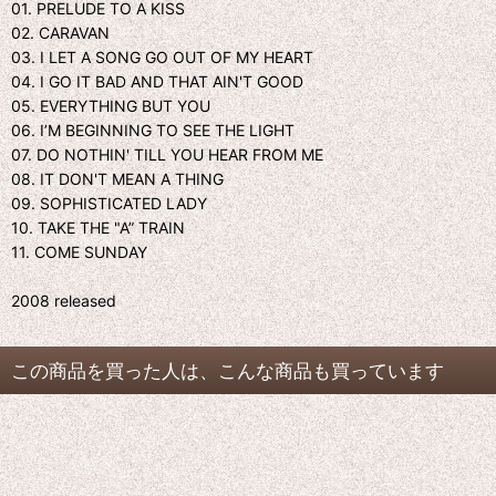
01. PRELUDE TO A KISS
02. CARAVAN
03. I LET A SONG GO OUT OF MY HEART
04. I GO IT BAD AND THAT AIN'T GOOD
05. EVERYTHING BUT YOU
06. I’M BEGINNING TO SEE THE LIGHT
07. DO NOTHIN' TILL YOU HEAR FROM ME
08. IT DON'T MEAN A THING
09. SOPHISTICATED LADY
10. TAKE THE "A” TRAIN
11. COME SUNDAY
2008 released
この商品を買った人は、こんな商品も買っています