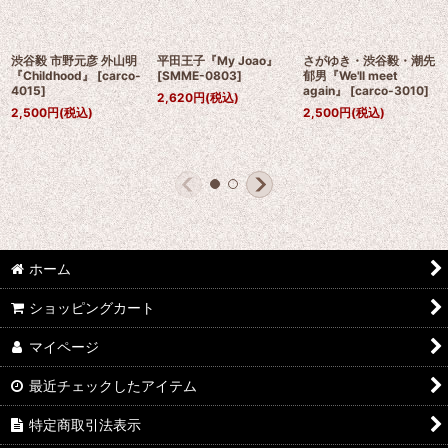
渋谷毅 市野元彦 外山明
平田王子『My Joao』
さがゆき・渋谷毅・潮先
『Childhood』
[
carco-
[
SMME-0803
]
郁男『We'll meet
4015
]
again』
[
carco-3010
]
2,620
円
(税込)
2,500
円
(税込)
2,500
円
(税込)
ホーム
ショッピングカート
マイページ
最近チェックしたアイテム
特定商取引法表示