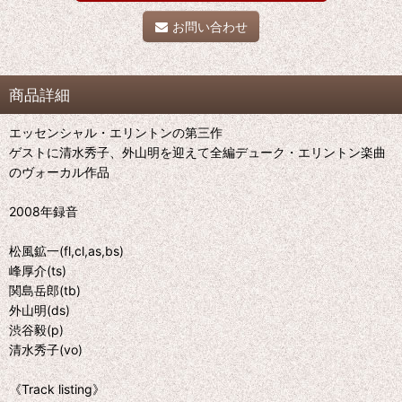
お問い合わせ
商品詳細
エッセンシャル・エリントンの第三作
ゲストに清水秀子、外山明を迎えて全編デューク・エリントン楽曲
のヴォーカル作品
2008年録音
松風鉱一(fl,cl,as,bs)
峰厚介(ts)
関島岳郎(tb)
外山明(ds)
渋谷毅(p)
清水秀子(vo)
《Track listing》